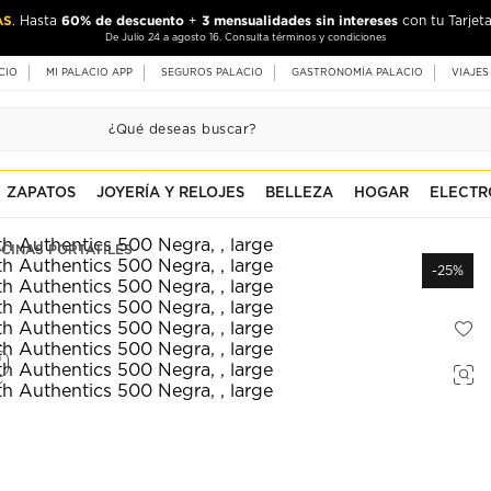
AS
60% de descuento
3 mensualidades sin intereses
. Hasta
+
con tu Tarjeta
De Julio 24 a agosto 16. Consulta términos y condiciones
CIO
MI PALACIO APP
SEGUROS PALACIO
GASTRONOMÍA PALACIO
VIAJES
ZAPATOS
JOYERÍA Y RELOJES
BELLEZA
HOGAR
ELECTR
CINAS PORTÁTILES
-25%