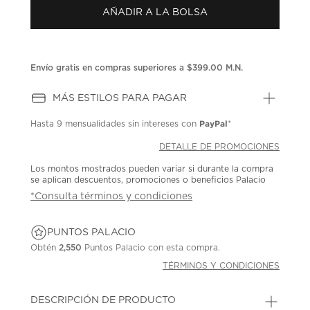
Enlace
AÑADIR A LA BOLSA
en
la
misma
página.
Envío gratis en compras superiores a $399.00 M.N.
MÁS ESTILOS PARA PAGAR
PayPal
Hasta
9 mensualidades
sin intereses con
*
DETALLE DE PROMOCIONES
Los montos mostrados pueden variar si durante la compra
se aplican descuentos, promociones o beneficios Palacio
*Consulta términos y condiciones
PUNTOS PALACIO
Obtén
2,550
Puntos Palacio con esta compra.
TÉRMINOS Y CONDICIONES
DESCRIPCIÓN DE PRODUCTO