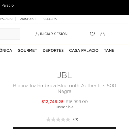
 Palacio
 PALACIO
ARISTOPET
CELEBRA
INICIAR SESIÓN
ÓNICA
GOURMET
DEPORTES
CASA PALACIO
TANE
JBL
Bocina Inalámbrica Bluetooth Authentics 500
Negra
$12,749.25
$16,999.00
Disponible
(0)
Sin
puntuación.