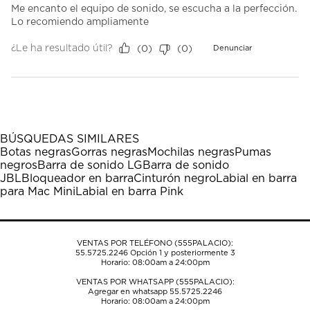
Me encanto el equipo de sonido, se escucha a la perfección.
Lo recomiendo ampliamente
¿Le ha resultado útil?
(
0
)
(
0
)
Denunciar
BÚSQUEDAS SIMILARES
Botas negras
Gorras negras
Mochilas negras
Pumas
negros
Barra de sonido LG
Barra de sonido
JBL
Bloqueador en barra
Cinturón negro
Labial en barra
para Mac Mini
Labial en barra Pink
VENTAS POR TELÉFONO (555PALACIO):
55.5725.2246
Opción 1 y posteriormente 3
Horario: 08:00am a 24:00pm
VENTAS POR WHATSAPP (555PALACIO):
Agregar en whatsapp 55.5725.2246
Horario: 08:00am a 24:00pm