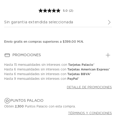
5.0
(2)
Lea
2
reseñas.
Sin garantia extendida seleccionada
Enlace
en
la
misma
página.
Envío gratis en compras superiores a $399.00 M.N.
PROMOCIONES
Tarjetas Palacio
Hasta
15 mensualidades
sin intereses con
*
Tarjetas American Express
Hasta
6 mensualidades
sin intereses con
*
Tarjetas BBVA
Hasta
6 mensualidades
sin intereses con
*
PayPal
Hasta
9 mensualidades
sin intereses con
*
DETALLE DE PROMOCIONES
PUNTOS PALACIO
Obtén
2,300
Puntos Palacio con esta compra.
TÉRMINOS Y CONDICIONES