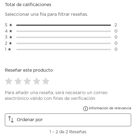
Total de calificaciones
Seleccionar una fila para filtrar reseñas.
5 ★
estrellas
2
2 reseñas 
4 ★
estrellas
0
0 reseñas 
3 ★
estrellas
0
0 reseñas 
2 ★
estrellas
0
0 reseñas 
1 ★
estrellas
0
0 reseñas 
Reseñar este producto
Seleccionar
Seleccionar
Seleccionar
Seleccionar
Seleccionar
Para añadir una reseña, será necesario un correo
para
para
para
para
para
electrónico válido con fines de verificación
calificar
calificar
calificar
calificar
calificar
el
el
el
el
el
Mu
Información de relevancia
artículo
artículo
artículo
artículo
artículo
con
con
con
con
con
Ordenar por
1
2
3
4
5
estrella
estrellas.
estrellas.
estrellas.
estrellas.
1
1
–
2 de 2
Reseñas
Esta
Esta
Esta
Esta
Esta
a