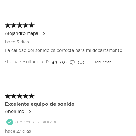
acción
acción
acción
acción
acción
2
abrirá
abrirá
abrirá
abrirá
abrirá
de
el
el
el
el
el
2
formulario
formulario
formulario
formulario
formulario
Reseñas.
5 de 5 estrellas.
de
de
de
de
de
envío.
envío.
envío.
envío.
envío.
Alejandro mapa
hace 3 días
La calidad del sonido es perfecta para mi departamento.
¿Le ha resultado útil?
(
0
)
(
0
)
Denunciar
5 de 5 estrellas.
Excelente equipo de sonido
Anónimo
COMPRADOR VERIFICADO
hace 27 días