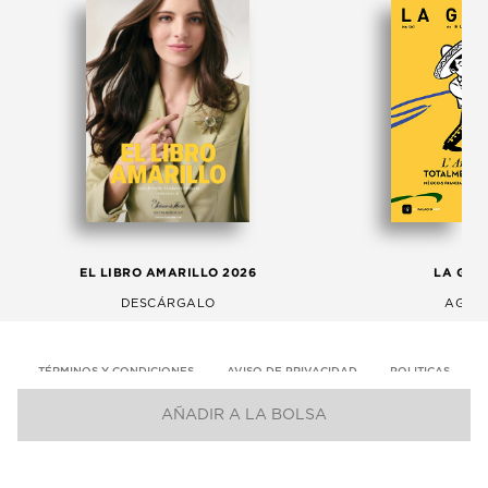
EL LIBRO AMARILLO 2026
LA GAC
DESCÁRGALO
AGOS
TÉRMINOS Y CONDICIONES
AVISO DE PRIVACIDAD
POLITICAS
AÑADIR A LA BOLSA