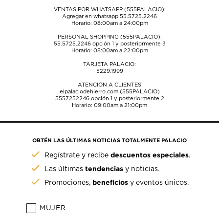
VENTAS POR WHATSAPP (555PALACIO):
Agregar en whatsapp 55.5725.2246
Horario: 08:00am a 24:00pm
PERSONAL SHOPPING (555PALACIO):
55.5725.2246
opción 1 y posteriormente 3
Horario: 08:00am a 22:00pm
TARJETA PALACIO:
5229.1999
ATENCIÓN A CLIENTES
elpalaciodehierro.com (555PALACIO)
5557252246
opción 1 y posteriormente 2
Horario: 09:00am a 21:00pm
OBTÉN LAS ÚLTIMAS NOTICIAS TOTALMENTE PALACIO
descuentos especiales
Regístrate y recibe
.
tendencias
Las últimas
y noticias.
beneficios
Promociones,
y eventos únicos.
MUJER