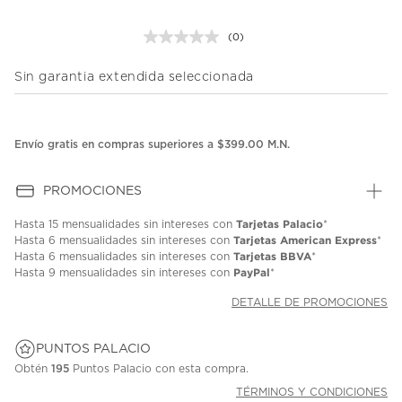
(0)
Sin
puntuación.
Enlace
Sin garantia extendida seleccionada
en
la
misma
página.
Envío gratis en compras superiores a $399.00 M.N.
PROMOCIONES
Tarjetas Palacio
Hasta
15 mensualidades
sin intereses con
*
Tarjetas American Express
Hasta
6 mensualidades
sin intereses con
*
Tarjetas BBVA
Hasta
6 mensualidades
sin intereses con
*
PayPal
Hasta
9 mensualidades
sin intereses con
*
DETALLE DE PROMOCIONES
PUNTOS PALACIO
Obtén
195
Puntos Palacio con esta compra.
TÉRMINOS Y CONDICIONES