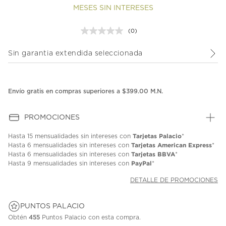
MESES SIN INTERESES
(0)
Sin
puntuación.
Enlace
Sin garantia extendida seleccionada
en
la
misma
página.
Envío gratis en compras superiores a $399.00 M.N.
PROMOCIONES
Tarjetas Palacio
Hasta
15 mensualidades
sin intereses con
*
Tarjetas American Express
Hasta
6 mensualidades
sin intereses con
*
Tarjetas BBVA
Hasta
6 mensualidades
sin intereses con
*
PayPal
Hasta
9 mensualidades
sin intereses con
*
DETALLE DE PROMOCIONES
PUNTOS PALACIO
Obtén
455
Puntos Palacio con esta compra.