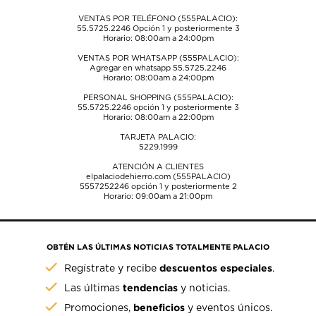
envío.
envío.
envío.
envío.
envío.
VENTAS POR TELÉFONO (555PALACIO):
55.5725.2246
Opción 1 y posteriormente 3
Horario: 08:00am a 24:00pm
VENTAS POR WHATSAPP (555PALACIO):
Agregar en whatsapp 55.5725.2246
Horario: 08:00am a 24:00pm
PERSONAL SHOPPING (555PALACIO):
55.5725.2246
opción 1 y posteriormente 3
Horario: 08:00am a 22:00pm
TARJETA PALACIO:
5229.1999
ATENCIÓN A CLIENTES
elpalaciodehierro.com (555PALACIO)
5557252246
opción 1 y posteriormente 2
Horario: 09:00am a 21:00pm
OBTÉN LAS ÚLTIMAS NOTICIAS TOTALMENTE PALACIO
descuentos especiales
Regístrate y recibe
.
tendencias
Las últimas
y noticias.
beneficios
Promociones,
y eventos únicos.