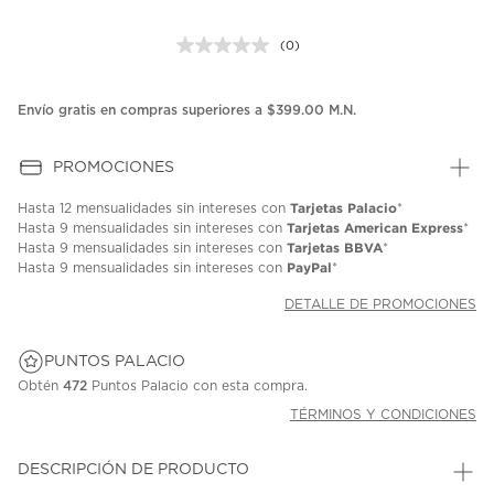
(0)
Sin
puntuación.
Enlace
en
Envío gratis en compras superiores a $399.00 M.N.
la
misma
página.
PROMOCIONES
Tarjetas Palacio
Hasta
12 mensualidades
sin intereses con
*
Tarjetas American Express
Hasta
9 mensualidades
sin intereses con
*
Tarjetas BBVA
Hasta
9 mensualidades
sin intereses con
*
PayPal
Hasta
9 mensualidades
sin intereses con
*
DETALLE DE PROMOCIONES
PUNTOS PALACIO
Obtén
472
Puntos Palacio con esta compra.
TÉRMINOS Y CONDICIONES
DESCRIPCIÓN DE PRODUCTO