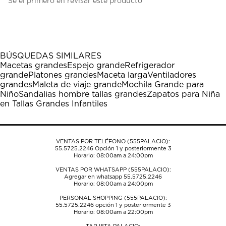
Sé el primero en revisar este producto
para
para
para
para
para
calificar
calificar
calificar
calificar
calificar
el
el
el
el
el
artículo
artículo
artículo
artículo
artículo
con
con
con
con
con
1
2
3
4
5
BÚSQUEDAS SIMILARES
estrella
estrellas.
estrellas.
estrellas.
estrellas.
Macetas grandes
Espejo grande
Refrigerador
Esta
Esta
Esta
Esta
Esta
grande
Platones grandes
Maceta larga
Ventiladores
acción
acción
acción
acción
acción
grandes
Maleta de viaje grande
Mochila Grande para
abrirá
abrirá
abrirá
abrirá
abrirá
Niño
Sandalias hombre tallas grandes
Zapatos para Niña
el
el
el
el
el
en Tallas Grandes Infantiles
formulario
formulario
formulario
formulario
formulario
de
de
de
de
de
envío.
envío.
envío.
envío.
envío.
VENTAS POR TELÉFONO (555PALACIO):
55.5725.2246
Opción 1 y posteriormente 3
Horario: 08:00am a 24:00pm
VENTAS POR WHATSAPP (555PALACIO):
Agregar en whatsapp 55.5725.2246
Horario: 08:00am a 24:00pm
PERSONAL SHOPPING (555PALACIO):
55.5725.2246
opción 1 y posteriormente 3
Horario: 08:00am a 22:00pm