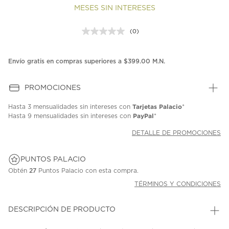
MESES SIN INTERESES
(0)
Sin
puntuación.
Enlace
en
Envío gratis en compras superiores a $399.00 M.N.
la
misma
página.
PROMOCIONES
Tarjetas Palacio
Hasta
3 mensualidades
sin intereses con
*
PayPal
Hasta
9 mensualidades
sin intereses con
*
DETALLE DE PROMOCIONES
PUNTOS PALACIO
Obtén
27
Puntos Palacio con esta compra.
TÉRMINOS Y CONDICIONES
DESCRIPCIÓN DE PRODUCTO