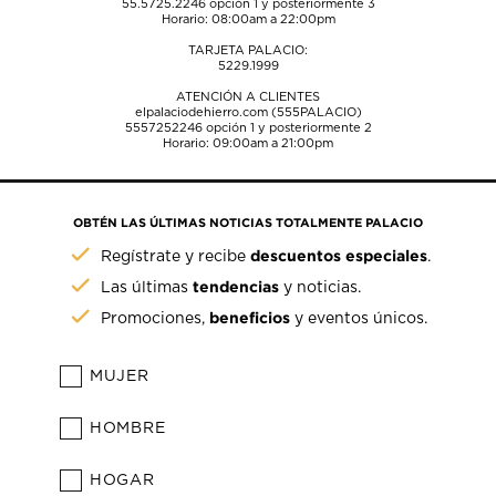
55.5725.2246
opción 1 y posteriormente 3
Horario: 08:00am a 22:00pm
TARJETA PALACIO:
5229.1999
ATENCIÓN A CLIENTES
elpalaciodehierro.com (555PALACIO)
5557252246
opción 1 y posteriormente 2
Horario: 09:00am a 21:00pm
OBTÉN LAS ÚLTIMAS NOTICIAS TOTALMENTE PALACIO
descuentos especiales
Regístrate y recibe
.
tendencias
Las últimas
y noticias.
beneficios
Promociones,
y eventos únicos.
MUJER
HOMBRE
HOGAR