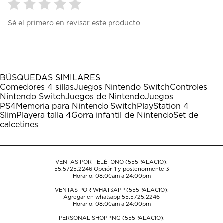
Seleccionar
Seleccionar
Seleccionar
Seleccionar
Seleccionar
Sé el primero en revisar este producto
para
para
para
para
para
calificar
calificar
calificar
calificar
calificar
el
el
el
el
el
artículo
artículo
artículo
artículo
artículo
con
con
con
con
con
1
2
3
4
5
BÚSQUEDAS SIMILARES
estrella
estrellas.
estrellas.
estrellas.
estrellas.
Comedores 4 sillas
Juegos Nintendo Switch
Controles
Esta
Esta
Esta
Esta
Esta
Nintendo Switch
Juegos de Nintendo
Juegos
acción
acción
acción
acción
acción
PS4
Memoria para Nintendo Switch
PlayStation 4
abrirá
abrirá
abrirá
abrirá
abrirá
Slim
Playera talla 4
Gorra infantil de Nintendo
Set de
el
el
el
el
el
calcetines
formulario
formulario
formulario
formulario
formulario
de
de
de
de
de
envío.
envío.
envío.
envío.
envío.
VENTAS POR TELÉFONO (555PALACIO):
55.5725.2246
Opción 1 y posteriormente 3
Horario: 08:00am a 24:00pm
VENTAS POR WHATSAPP (555PALACIO):
Agregar en whatsapp 55.5725.2246
Horario: 08:00am a 24:00pm
PERSONAL SHOPPING (555PALACIO):