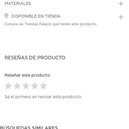
MATERIALES
DISPONIBLE EN TIENDA
Conoce las Tiendas Palacio que tienen este producto.
RESEÑAS DE PRODUCTO
Reseñar este producto
Seleccionar
Seleccionar
Seleccionar
Seleccionar
Seleccionar
Sé el primero en revisar este producto
para
para
para
para
para
calificar
calificar
calificar
calificar
calificar
el
el
el
el
el
artículo
artículo
artículo
artículo
artículo
con
con
con
con
con
1
2
3
4
5
BÚSQUEDAS SIMILARES