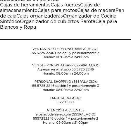
estrella
estrellas.
estrellas.
estrellas.
estrellas.
Cajas de herramientas
Cajas fuertes
Cajas de
Esta
Esta
Esta
Esta
Esta
almacenamiento
Cajas para motos
Cajas de madera
Pan
acción
acción
acción
acción
acción
de caja
Cajas organizadoras
Organizador de Cocina
abrirá
abrirá
abrirá
abrirá
abrirá
Sintético
Organizador de cubiertos Parota
Caja para
el
el
el
el
el
Blancos y Ropa
formulario
formulario
formulario
formulario
formulario
de
de
de
de
de
envío.
envío.
envío.
envío.
envío.
VENTAS POR TELÉFONO (555PALACIO):
55.5725.2246
Opción 1 y posteriormente 3
Horario: 08:00am a 24:00pm
VENTAS POR WHATSAPP (555PALACIO):
Agregar en whatsapp 55.5725.2246
Horario: 08:00am a 24:00pm
PERSONAL SHOPPING (555PALACIO):
55.5725.2246
opción 1 y posteriormente 3
Horario: 08:00am a 22:00pm
TARJETA PALACIO:
5229.1999
ATENCIÓN A CLIENTES
elpalaciodehierro.com (555PALACIO)
5557252246
opción 1 y posteriormente 2
Horario: 09:00am a 21:00pm