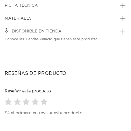
FICHA TÉCNICA
MATERIALES
DISPONIBLE EN TIENDA
Conoce las Tiendas Palacio que tienen este producto.
RESEÑAS DE PRODUCTO
Reseñar este producto
Seleccionar
Seleccionar
Seleccionar
Seleccionar
Seleccionar
Sé el primero en revisar este producto
para
para
para
para
para
calificar
calificar
calificar
calificar
calificar
el
el
el
el
el
artículo
artículo
artículo
artículo
artículo