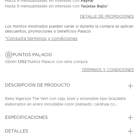
PayPal
Hasta
9 mensualidades
sin intereses con
*
Tarjetas Bajio
Hasta
9 mensualidades
sin intereses con
*
DETALLE DE PROMOCIONES
Los montos mostrados pueden variar si durante la compra se aplican
descuentos, promociones o beneficios Palacio
*Consulta términos y condiciones
PUNTOS PALACIO
Obtén
1,102
Puntos Palacio con esta compra.
TÉRMINOS Y CONDICIONES
DESCRIPCIÓN DE PRODUCTO
Reloj Ingersoll The Vert con caja, bisel y extensible tipo brazalete
elaborados en acero inoxidable color plateado, carátula co...
ESPECIFICACIONES
DETALLES