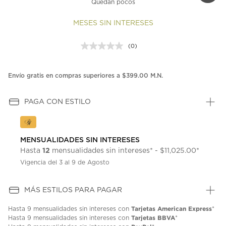
Quedan pocos
MESES SIN INTERESES
(0)
Sin
puntuación.
Enlace
en
Envío gratis en compras superiores a $399.00 M.N.
la
misma
página.
PAGA CON ESTILO
MENSUALIDADES SIN INTERESES
12
Hasta
mensualidades sin intereses* - $11,025.00*
Vigencia del 3 al 9 de Agosto
MÁS ESTILOS PARA PAGAR
Tarjetas American Express
Hasta
9 mensualidades
sin intereses con
*
Tarjetas BBVA
Hasta
9 mensualidades
sin intereses con
*