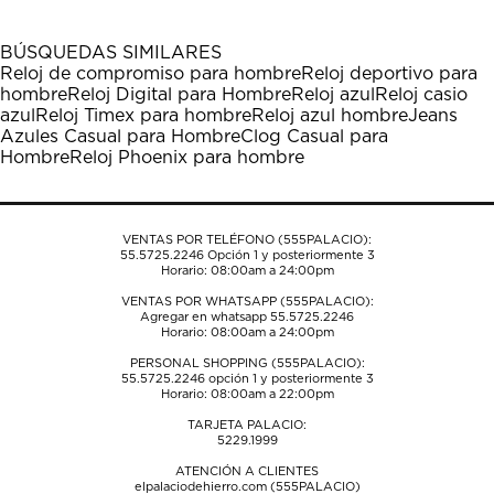
con
con
con
con
con
1
2
3
4
5
BÚSQUEDAS SIMILARES
estrella
estrellas.
estrellas.
estrellas.
estrellas.
Reloj de compromiso para hombre
Reloj deportivo para
Esta
Esta
Esta
Esta
Esta
hombre
Reloj Digital para Hombre
Reloj azul
Reloj casio
acción
acción
acción
acción
acción
azul
Reloj Timex para hombre
Reloj azul hombre
Jeans
abrirá
abrirá
abrirá
abrirá
abrirá
Azules Casual para Hombre
Clog Casual para
el
el
el
el
el
Hombre
Reloj Phoenix para hombre
formulario
formulario
formulario
formulario
formulario
de
de
de
de
de
envío.
envío.
envío.
envío.
envío.
VENTAS POR TELÉFONO (555PALACIO):
55.5725.2246
Opción 1 y posteriormente 3
Horario: 08:00am a 24:00pm
VENTAS POR WHATSAPP (555PALACIO):
Agregar en whatsapp 55.5725.2246
Horario: 08:00am a 24:00pm
PERSONAL SHOPPING (555PALACIO):
55.5725.2246
opción 1 y posteriormente 3
Horario: 08:00am a 22:00pm
TARJETA PALACIO:
5229.1999
ATENCIÓN A CLIENTES
elpalaciodehierro.com (555PALACIO)