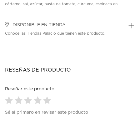
cártamo, sal, azúcar, pasta de tomate, cúrcuma, espinaca en ...
DISPONIBLE EN TIENDA
Conoce las Tiendas Palacio que tienen este producto.
RESEÑAS DE PRODUCTO
Reseñar este producto
Seleccionar
Seleccionar
Seleccionar
Seleccionar
Seleccionar
Sé el primero en revisar este producto
para
para
para
para
para
calificar
calificar
calificar
calificar
calificar
el
el
el
el
el
artículo
artículo
artículo
artículo
artículo
con
con
con
con
con