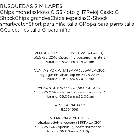
1
2
3
4
5
BÚSQUEDAS SIMILARES
estrella
estrellas.
estrellas.
estrellas.
estrellas.
Chips moradas
Moto G 55
Moto g 17
Reloj Casio G
Esta
Esta
Esta
Esta
Esta
Shock
Chips grandes
Chips especias
G-Shock
acción
acción
acción
acción
acción
smartwatch
Short para niña talla G
Ropa para perro talla
abrirá
abrirá
abrirá
abrirá
abrirá
G
Calcetines talla G para niño
el
el
el
el
el
formulario
formulario
formulario
formulario
formulario
de
de
de
de
de
envío.
envío.
envío.
envío.
envío.
VENTAS POR TELÉFONO (555PALACIO):
55.5725.2246
Opción 1 y posteriormente 3
Horario: 08:00am a 24:00pm
VENTAS POR WHATSAPP (555PALACIO):
Agregar en whatsapp 55.5725.2246
Horario: 08:00am a 24:00pm
PERSONAL SHOPPING (555PALACIO):
55.5725.2246
opción 1 y posteriormente 3
Horario: 08:00am a 22:00pm
TARJETA PALACIO:
5229.1999
ATENCIÓN A CLIENTES
elpalaciodehierro.com (555PALACIO)
5557252246
opción 1 y posteriormente 2
Horario: 09:00am a 21:00pm