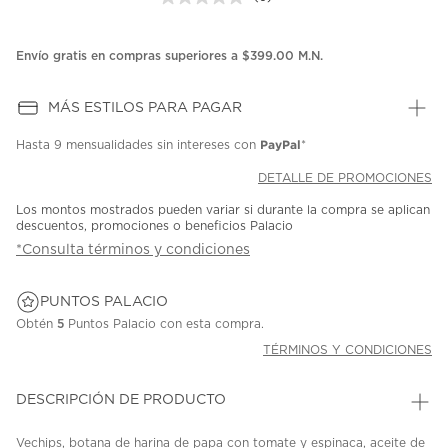
Sin
puntuación.
Enlace
en
Envío gratis en compras superiores a $399.00 M.N.
la
misma
página.
MÁS ESTILOS PARA PAGAR
PayPal
Hasta
9 mensualidades
sin intereses con
*
DETALLE DE PROMOCIONES
Los montos mostrados pueden variar si durante la compra se aplican
descuentos, promociones o beneficios Palacio
*Consulta términos y condiciones
PUNTOS PALACIO
Obtén
5
Puntos Palacio con esta compra.
TÉRMINOS Y CONDICIONES
DESCRIPCIÓN DE PRODUCTO
Vechips, botana de harina de papa con tomate y espinaca, aceite de