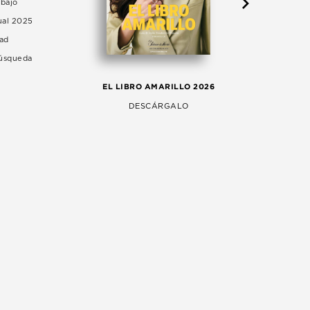
abajo
ual 2025
dad
Búsqueda
LA 
EL LIBRO AMARILLO 2026
AG
DESCÁRGALO