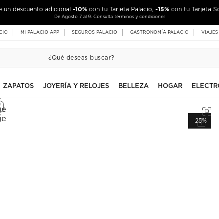
-10%
-15%
de un descuento adicional
con tu Tarjeta Palacio,
con tu Tarjeta S
De Agosto 7 al 9. Consulta términos y condiciones
CIO
MI PALACIO APP
SEGUROS PALACIO
GASTRONOMÍA PALACIO
VIAJES
ZAPATOS
JOYERÍA Y RELOJES
BELLEZA
HOGAR
ELECTR
-25%