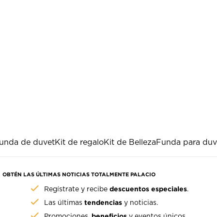
unda de duvet
Kit de regalo
Kit de Belleza
Funda para duve
OBTÉN LAS ÚLTIMAS NOTICIAS TOTALMENTE PALACIO
descuentos especiales
Regístrate y recibe
.
tendencias
Las últimas
y noticias.
beneficios
Promociones,
y eventos únicos.