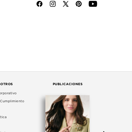
f
i
p
y
SOTROS
PUBLICACIONES
rporativo
e Cumplimiento
tica