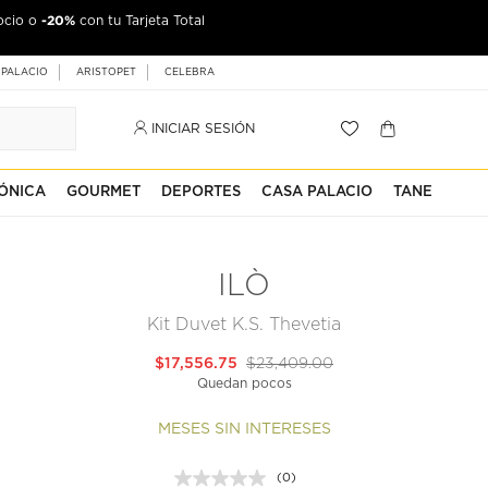
-20%
ocio o
con tu Tarjeta Total
 PALACIO
ARISTOPET
CELEBRA
INICIAR SESIÓN
ÓNICA
GOURMET
DEPORTES
CASA PALACIO
TANE
ILÒ
Kit Duvet K.S. Thevetia
$17,556.75
$23,409.00
Quedan pocos
MESES SIN INTERESES
(0)
Sin