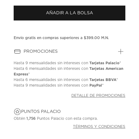
puntuación.
Enlace
AÑADIR A LA BOLSA
en
la
misma
página.
Envío gratis en compras superiores a $399.00 M.N.
PROMOCIONES
Tarjetas Palacio
Hasta
9 mensualidades
sin intereses con
*
Tarjetas American
Hasta
6 mensualidades
sin intereses con
Express
*
Tarjetas BBVA
Hasta
6 mensualidades
sin intereses con
*
PayPal
Hasta
9 mensualidades
sin intereses con
*
DETALLE DE PROMOCIONES
PUNTOS PALACIO
Obtén
1,756
Puntos Palacio con esta compra.
TÉRMINOS Y CONDICIONES