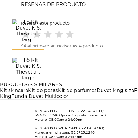
RESEÑAS DE PRODUCTO
Reseñar este producto
Seleccionar
Seleccionar
Seleccionar
Seleccionar
Seleccionar
Sé el primero en revisar este producto
para
para
para
para
para
calificar
calificar
calificar
calificar
calificar
el
el
el
el
el
artículo
artículo
artículo
artículo
artículo
con
con
con
con
con
1
2
3
4
5
estrella
estrellas.
estrellas.
estrellas.
estrellas.
BÚSQUEDAS SIMILARES
Esta
Esta
Esta
Esta
Esta
Kit skincare
Kit de pesas
Kit de perfumes
Duvet king size
F
acción
acción
acción
acción
acción
King
Funda Duvet Multicolor
abrirá
abrirá
abrirá
abrirá
abrirá
el
el
el
el
el
formulario
formulario
formulario
formulario
formulario
VENTAS POR TELÉFONO (555PALACIO):
55.5725.2246
Opción 1 y posteriormente 3
de
de
de
de
de
Horario: 08:00am a 24:00pm
envío.
envío.
envío.
envío.
envío.
VENTAS POR WHATSAPP (555PALACIO):
Agregar en whatsapp 55.5725.2246
Horario: 08:00am a 24:00pm