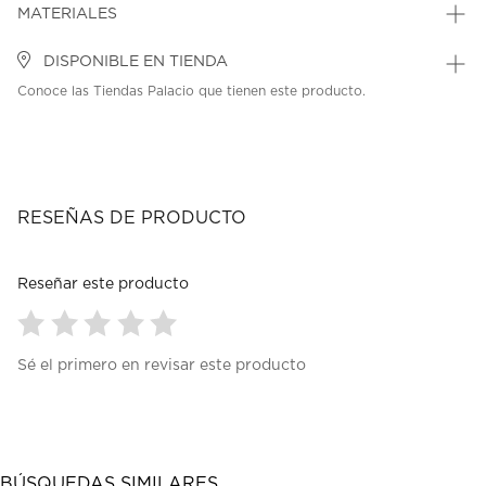
MATERIALES
DISPONIBLE EN TIENDA
Conoce las Tiendas Palacio que tienen este producto.
RESEÑAS DE PRODUCTO
Reseñar este producto
Seleccionar
Seleccionar
Seleccionar
Seleccionar
Seleccionar
Sé el primero en revisar este producto
para
para
para
para
para
calificar
calificar
calificar
calificar
calificar
el
el
el
el
el
artículo
artículo
artículo
artículo
artículo
con
con
con
con
con
1
2
3
4
5
BÚSQUEDAS SIMILARES