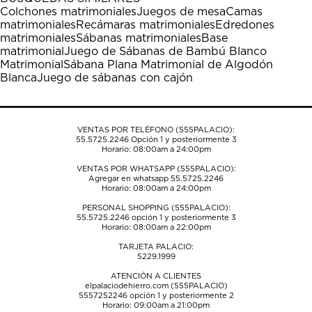
estrella
estrellas.
estrellas.
estrellas.
estrellas.
Colchones matrimoniales
Juegos de mesa
Camas
Esta
Esta
Esta
Esta
Esta
matrimoniales
Recámaras matrimoniales
Edredones
acción
acción
acción
acción
acción
matrimoniales
Sábanas matrimoniales
Base
abrirá
abrirá
abrirá
abrirá
abrirá
matrimonial
Juego de Sábanas de Bambú Blanco
el
el
el
el
el
Matrimonial
Sábana Plana Matrimonial de Algodón
formulario
formulario
formulario
formulario
formulario
Blanca
Juego de sábanas con cajón
de
de
de
de
de
envío.
envío.
envío.
envío.
envío.
VENTAS POR TELÉFONO (555PALACIO):
55.5725.2246
Opción 1 y posteriormente 3
Horario: 08:00am a 24:00pm
VENTAS POR WHATSAPP (555PALACIO):
Agregar en whatsapp 55.5725.2246
Horario: 08:00am a 24:00pm
PERSONAL SHOPPING (555PALACIO):
55.5725.2246
opción 1 y posteriormente 3
Horario: 08:00am a 22:00pm
TARJETA PALACIO:
5229.1999
ATENCIÓN A CLIENTES
elpalaciodehierro.com (555PALACIO)
5557252246
opción 1 y posteriormente 2
Horario: 09:00am a 21:00pm