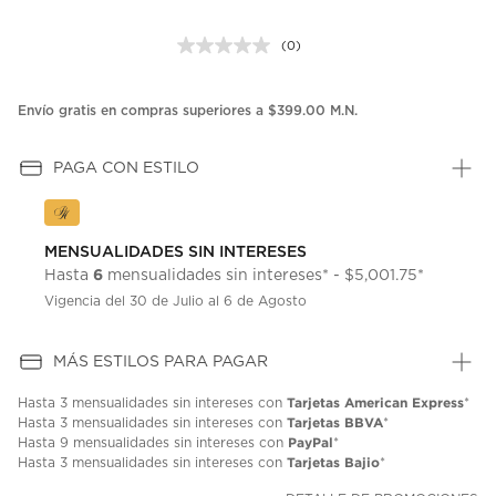
(0)
Sin
puntuación.
Enlace
en
Envío gratis en compras superiores a $399.00 M.N.
la
misma
página.
PAGA CON ESTILO
MENSUALIDADES SIN INTERESES
6
Hasta
mensualidades sin intereses* - $5,001.75*
Vigencia del 30 de Julio al 6 de Agosto
MÁS ESTILOS PARA PAGAR
Tarjetas American Express
Hasta
3 mensualidades
sin intereses con
*
Tarjetas BBVA
Hasta
3 mensualidades
sin intereses con
*
PayPal
Hasta
9 mensualidades
sin intereses con
*
Tarjetas Bajio
Hasta
3 mensualidades
sin intereses con
*