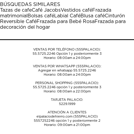
1
2
3
4
5
BÚSQUEDAS SIMILARES
estrella
estrellas.
estrellas.
estrellas.
estrellas.
Tazas de cafe
Café Jacobs
Vestidos café
Frazada
Esta
Esta
Esta
Esta
Esta
matrimonial
Bolsas café
Labial Café
Blusa café
Cinturón
acción
acción
acción
acción
acción
Reversible Café
Frazada para Bebé Rosa
Frazada para
abrirá
abrirá
abrirá
abrirá
abrirá
decoración del hogar
el
el
el
el
el
formulario
formulario
formulario
formulario
formulario
de
de
de
de
de
envío.
envío.
envío.
envío.
envío.
VENTAS POR TELÉFONO (555PALACIO):
55.5725.2246
Opción 1 y posteriormente 3
Horario: 08:00am a 24:00pm
VENTAS POR WHATSAPP (555PALACIO):
Agregar en whatsapp 55.5725.2246
Horario: 08:00am a 24:00pm
PERSONAL SHOPPING (555PALACIO):
55.5725.2246
opción 1 y posteriormente 3
Horario: 08:00am a 22:00pm
TARJETA PALACIO:
5229.1999
ATENCIÓN A CLIENTES
elpalaciodehierro.com (555PALACIO)
5557252246
opción 1 y posteriormente 2
Horario: 09:00am a 21:00pm