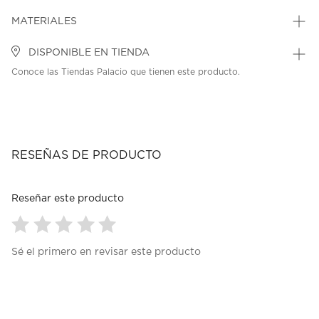
MATERIALES
DISPONIBLE EN TIENDA
Conoce las Tiendas Palacio que tienen este producto.
RESEÑAS DE PRODUCTO
Reseñar este producto
Seleccionar
Seleccionar
Seleccionar
Seleccionar
Seleccionar
Sé el primero en revisar este producto
para
para
para
para
para
calificar
calificar
calificar
calificar
calificar
el
el
el
el
el
artículo
artículo
artículo
artículo
artículo
con
con
con
con
con