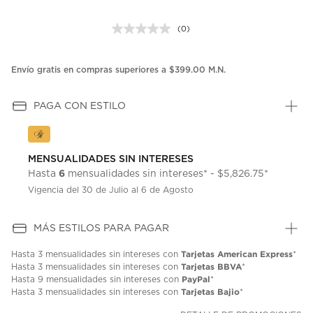
(0)
Sin
puntuación.
Enlace
en
Envío gratis en compras superiores a $399.00 M.N.
la
misma
página.
PAGA CON ESTILO
MENSUALIDADES SIN INTERESES
6
Hasta
mensualidades sin intereses* - $5,826.75*
Vigencia del 30 de Julio al 6 de Agosto
MÁS ESTILOS PARA PAGAR
Tarjetas American Express
Hasta
3 mensualidades
sin intereses con
*
Tarjetas BBVA
Hasta
3 mensualidades
sin intereses con
*
PayPal
Hasta
9 mensualidades
sin intereses con
*
Tarjetas Bajio
Hasta
3 mensualidades
sin intereses con
*