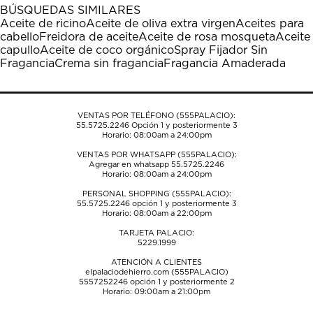
1
2
3
4
5
BÚSQUEDAS SIMILARES
estrella
estrellas.
estrellas.
estrellas.
estrellas.
Aceite de ricino
Aceite de oliva extra virgen
Aceites para
Esta
Esta
Esta
Esta
Esta
cabello
Freidora de aceite
Aceite de rosa mosqueta
Aceite
acción
acción
acción
acción
acción
capullo
Aceite de coco orgánico
Spray Fijador Sin
abrirá
abrirá
abrirá
abrirá
abrirá
Fragancia
Crema sin fragancia
Fragancia Amaderada
el
el
el
el
el
formulario
formulario
formulario
formulario
formulario
de
de
de
de
de
envío.
envío.
envío.
envío.
envío.
VENTAS POR TELÉFONO (555PALACIO):
55.5725.2246
Opción 1 y posteriormente 3
Horario: 08:00am a 24:00pm
VENTAS POR WHATSAPP (555PALACIO):
Agregar en whatsapp 55.5725.2246
Horario: 08:00am a 24:00pm
PERSONAL SHOPPING (555PALACIO):
55.5725.2246
opción 1 y posteriormente 3
Horario: 08:00am a 22:00pm
TARJETA PALACIO:
5229.1999
ATENCIÓN A CLIENTES
elpalaciodehierro.com (555PALACIO)
5557252246
opción 1 y posteriormente 2
Horario: 09:00am a 21:00pm