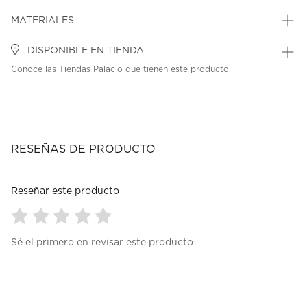
MATERIALES
DISPONIBLE EN TIENDA
Conoce las Tiendas Palacio que tienen este producto.
RESEÑAS DE PRODUCTO
Reseñar este producto
Seleccionar
Seleccionar
Seleccionar
Seleccionar
Seleccionar
Sé el primero en revisar este producto
para
para
para
para
para
calificar
calificar
calificar
calificar
calificar
el
el
el
el
el
artículo
artículo
artículo
artículo
artículo
con
con
con
con
con