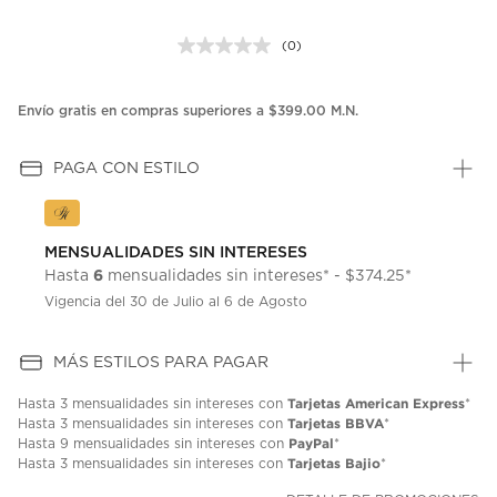
(0)
Sin
puntuación.
Enlace
en
Envío gratis en compras superiores a $399.00 M.N.
la
misma
página.
PAGA CON ESTILO
MENSUALIDADES SIN INTERESES
6
Hasta
mensualidades sin intereses* - $374.25*
Vigencia del 30 de Julio al 6 de Agosto
MÁS ESTILOS PARA PAGAR
Tarjetas American Express
Hasta
3 mensualidades
sin intereses con
*
Tarjetas BBVA
Hasta
3 mensualidades
sin intereses con
*
PayPal
Hasta
9 mensualidades
sin intereses con
*
Tarjetas Bajio
Hasta
3 mensualidades
sin intereses con
*