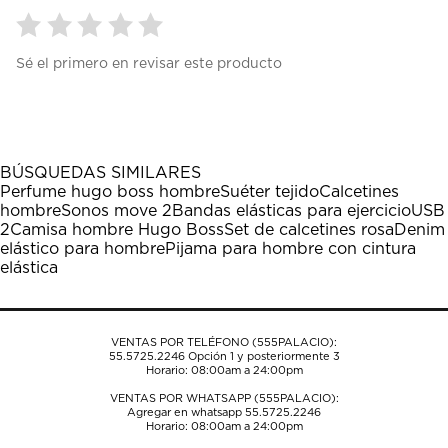
Seleccionar
Seleccionar
Seleccionar
Seleccionar
Seleccionar
Sé el primero en revisar este producto
para
para
para
para
para
calificar
calificar
calificar
calificar
calificar
el
el
el
el
el
artículo
artículo
artículo
artículo
artículo
con
con
con
con
con
1
2
3
4
5
BÚSQUEDAS SIMILARES
estrella
estrellas.
estrellas.
estrellas.
estrellas.
Perfume hugo boss hombre
Suéter tejido
Calcetines
Esta
Esta
Esta
Esta
Esta
hombre
Sonos move 2
Bandas elásticas para ejercicio
USB
acción
acción
acción
acción
acción
2
Camisa hombre Hugo Boss
Set de calcetines rosa
Denim
abrirá
abrirá
abrirá
abrirá
abrirá
elástico para hombre
Pijama para hombre con cintura
el
el
el
el
el
elástica
formulario
formulario
formulario
formulario
formulario
de
de
de
de
de
envío.
envío.
envío.
envío.
envío.
VENTAS POR TELÉFONO (555PALACIO):
55.5725.2246
Opción 1 y posteriormente 3
Horario: 08:00am a 24:00pm
VENTAS POR WHATSAPP (555PALACIO):
Agregar en whatsapp 55.5725.2246
Horario: 08:00am a 24:00pm