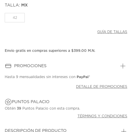
puntuación.
TALLA:
MX
Enlace
en
la
42
misma
página.
GUÍA DE TALLAS
Envío gratis en compras superiores a $399.00 M.N.
PROMOCIONES
PayPal
Hasta
9 mensualidades
sin intereses con
*
DETALLE DE PROMOCIONES
PUNTOS PALACIO
Obtén
39
Puntos Palacio con esta compra.
TÉRMINOS Y CONDICIONES
DESCRIPCIÓN DE PRODUCTO