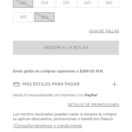
la
28R
30R
32R
34R
36R
misma
página.
38R
40R
GUÍA DE TALLAS
AÑADIR A LA BOLSA
Envío gratis en compras superiores a $399.00 M.N.
MÁS ESTILOS PARA PAGAR
PayPal
Hasta
9 mensualidades
sin intereses con
*
DETALLE DE PROMOCIONES
Los montos mostrados pueden variar si durante la compra
se aplican descuentos, promociones o beneficios Palacio
*Consulta términos y condiciones