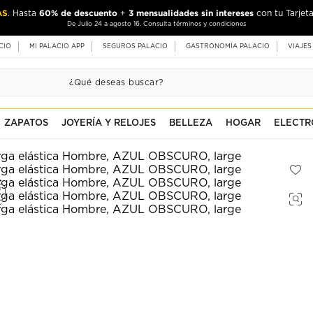
AS
60% de descuento
3 mensualidades sin intereses
. Hasta
+
con tu Tarjeta
De Julio 24 a agosto 16. Consulta términos y condiciones
CIO
MI PALACIO APP
SEGUROS PALACIO
GASTRONOMÍA PALACIO
VIAJES
ZAPATOS
JOYERÍA Y RELOJES
BELLEZA
HOGAR
ELECTR