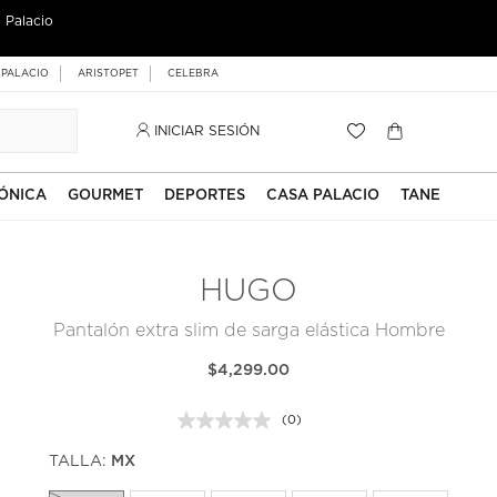
 Palacio
 PALACIO
ARISTOPET
CELEBRA
INICIAR SESIÓN
ÓNICA
GOURMET
DEPORTES
CASA PALACIO
TANE
HUGO
Pantalón extra slim de sarga elástica Hombre
$4,299.00
(0)
Sin
puntuación.
TALLA:
MX
Enlace
en