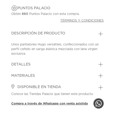
PUNTOS PALACIO
Obtén
860
Puntos Palacio con esta compra.
TÉRMINOS Y CONDICIONES
DESCRIPCIÓN DE PRODUCTO
Unos pantalones Hugo versátiles, confeccionados con un
perfil ceñido en sarga elástica mezclada con lana virgen
exclusiva.
SKU: 44901694
MODEL: 50495630405
DETALLES
MATERIALES
DISPONIBLE EN TIENDA
Conoce las Tiendas Palacio que tienen este producto.
Compra a través de Whatsapp con venta asistida