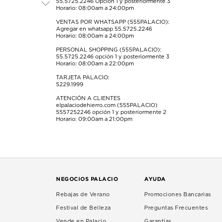
55.5725.2246
Opción 1 y posteriormente 3
de
de
de
de
de
Horario: 08:00am a 24:00pm
envío.
envío.
envío.
envío.
envío.
VENTAS POR WHATSAPP (555PALACIO):
Agregar en whatsapp 55.5725.2246
Horario: 08:00am a 24:00pm
PERSONAL SHOPPING (555PALACIO):
55.5725.2246
opción 1 y posteriormente 3
Horario: 08:00am a 22:00pm
TARJETA PALACIO:
5229.1999
ATENCIÓN A CLIENTES
elpalaciodehierro.com (555PALACIO)
5557252246
opción 1 y posteriormente 2
Horario: 09:00am a 21:00pm
NEGOCIOS PALACIO
AYUDA
Rebajas de Verano
Promociones Bancarias
Festival de Belleza
Preguntas Frecuentes
Vende en Palacio
Garantías