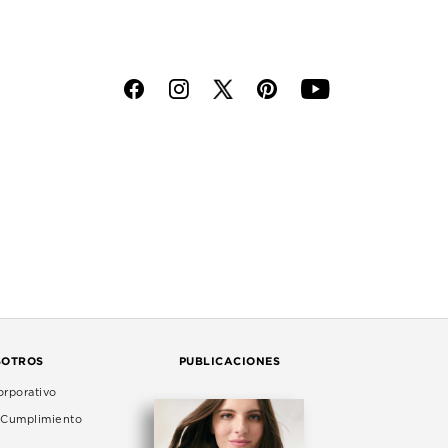
f
i
p
y
SOTROS
PUBLICACIONES
rporativo
e Cumplimiento