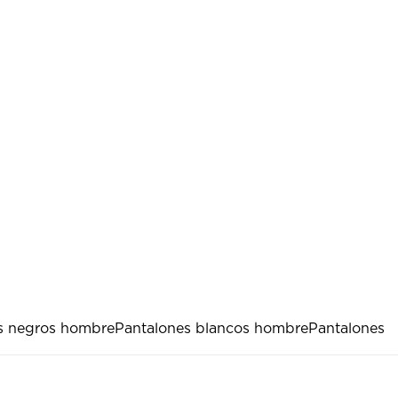
s negros hombre
Pantalones blancos hombre
Pantalones