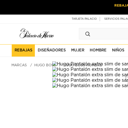
Ir
Ir
REBAJ
al
al
contenido
contenido
principal
de
TARJETA PALACIO
SERVICIOS PALA
pie
de
página
REBAJAS
DISEÑADORES
MUJER
HOMBRE
NIÑOS
MARCAS
HUGO BOSS
HUGO BOSS HOMBRE