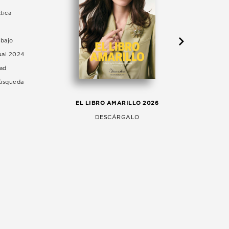
tica
abajo
ual 2024
dad
Búsqueda
LA 
EL LIBRO AMARILLO 2026
AG
DESCÁRGALO