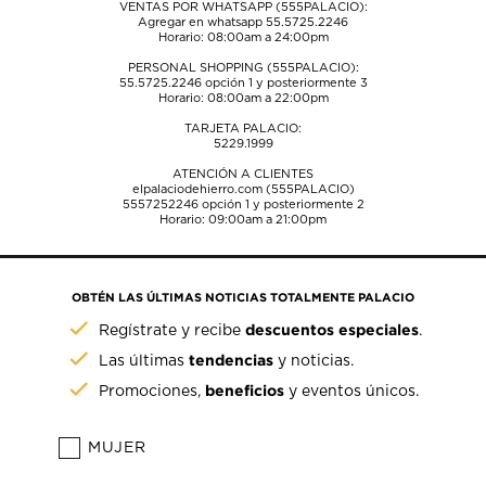
VENTAS POR WHATSAPP (555PALACIO):
Agregar en whatsapp 55.5725.2246
Horario: 08:00am a 24:00pm
PERSONAL SHOPPING (555PALACIO):
55.5725.2246
opción 1 y posteriormente 3
Horario: 08:00am a 22:00pm
TARJETA PALACIO:
5229.1999
ATENCIÓN A CLIENTES
elpalaciodehierro.com (555PALACIO)
5557252246
opción 1 y posteriormente 2
Horario: 09:00am a 21:00pm
OBTÉN LAS ÚLTIMAS NOTICIAS TOTALMENTE PALACIO
descuentos especiales
Regístrate y recibe
.
tendencias
Las últimas
y noticias.
beneficios
Promociones,
y eventos únicos.
MUJER