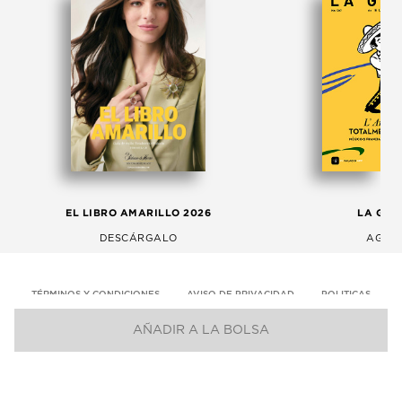
EL LIBRO AMARILLO 2026
LA GAC
DESCÁRGALO
AGOS
TÉRMINOS Y CONDICIONES
AVISO DE PRIVACIDAD
POLITICAS
AÑADIR A LA BOLSA