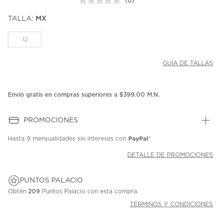
(0)
Sin
puntuación.
TALLA:
MX
Enlace
en
la
12
misma
página.
GUÍA DE TALLAS
Envío gratis en compras superiores a $399.00 M.N.
PROMOCIONES
PayPal
Hasta
9 mensualidades
sin intereses con
*
DETALLE DE PROMOCIONES
PUNTOS PALACIO
Obtén
209
Puntos Palacio con esta compra.
TÉRMINOS Y CONDICIONES