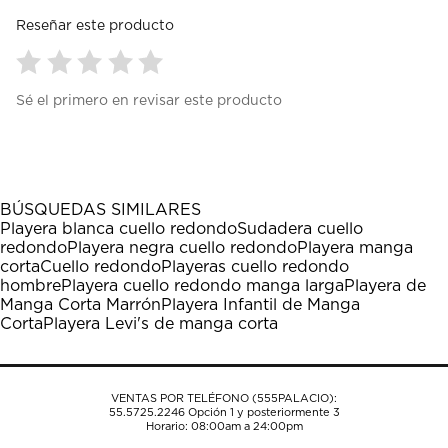
Reseñar este producto
Seleccionar
Seleccionar
Seleccionar
Seleccionar
Seleccionar
Sé el primero en revisar este producto
para
para
para
para
para
calificar
calificar
calificar
calificar
calificar
el
el
el
el
el
artículo
artículo
artículo
artículo
artículo
con
con
con
con
con
1
2
3
4
5
BÚSQUEDAS SIMILARES
estrella
estrellas.
estrellas.
estrellas.
estrellas.
Playera blanca cuello redondo
Sudadera cuello
Esta
Esta
Esta
Esta
Esta
redondo
Playera negra cuello redondo
Playera manga
acción
acción
acción
acción
acción
corta
Cuello redondo
Playeras cuello redondo
abrirá
abrirá
abrirá
abrirá
abrirá
hombre
Playera cuello redondo manga larga
Playera de
el
el
el
el
el
Manga Corta Marrón
Playera Infantil de Manga
formulario
formulario
formulario
formulario
formulario
Corta
Playera Levi's de manga corta
de
de
de
de
de
envío.
envío.
envío.
envío.
envío.
VENTAS POR TELÉFONO (555PALACIO):
55.5725.2246
Opción 1 y posteriormente 3
Horario: 08:00am a 24:00pm