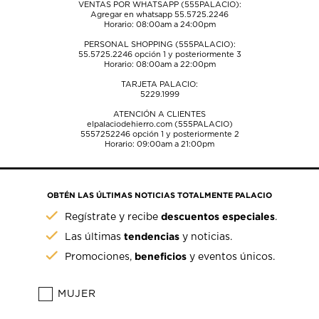
VENTAS POR WHATSAPP (555PALACIO):
Agregar en whatsapp 55.5725.2246
Horario: 08:00am a 24:00pm
PERSONAL SHOPPING (555PALACIO):
55.5725.2246
opción 1 y posteriormente 3
Horario: 08:00am a 22:00pm
TARJETA PALACIO:
5229.1999
ATENCIÓN A CLIENTES
elpalaciodehierro.com (555PALACIO)
5557252246
opción 1 y posteriormente 2
Horario: 09:00am a 21:00pm
OBTÉN LAS ÚLTIMAS NOTICIAS TOTALMENTE PALACIO
descuentos especiales
Regístrate y recibe
.
tendencias
Las últimas
y noticias.
beneficios
Promociones,
y eventos únicos.
MUJER