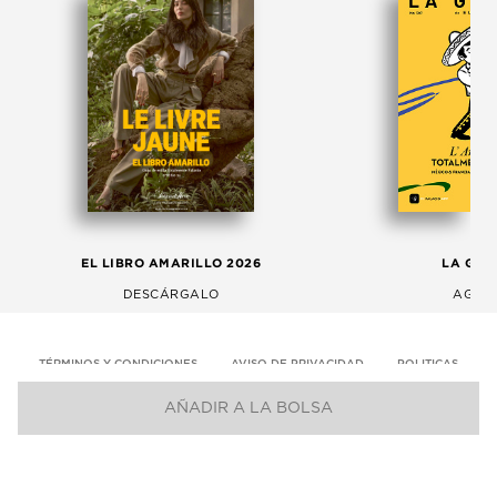
EL LIBRO AMARILLO 2026
LA GAC
DESCÁRGALO
AGOS
TÉRMINOS Y CONDICIONES
AVISO DE PRIVACIDAD
POLITICAS
AÑADIR A LA BOLSA