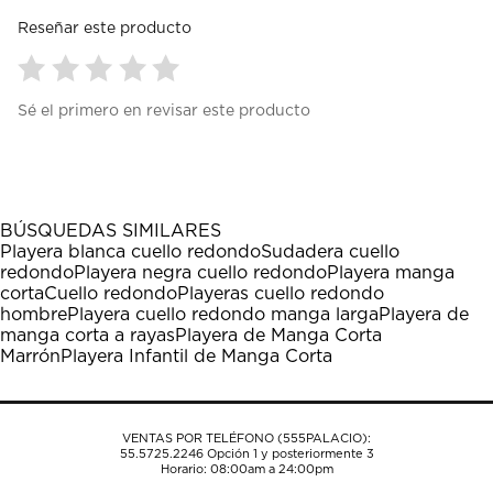
Reseñar este producto
Seleccionar
Seleccionar
Seleccionar
Seleccionar
Seleccionar
Sé el primero en revisar este producto
para
para
para
para
para
calificar
calificar
calificar
calificar
calificar
el
el
el
el
el
artículo
artículo
artículo
artículo
artículo
con
con
con
con
con
1
2
3
4
5
BÚSQUEDAS SIMILARES
estrella
estrellas.
estrellas.
estrellas.
estrellas.
Playera blanca cuello redondo
Sudadera cuello
Esta
Esta
Esta
Esta
Esta
redondo
Playera negra cuello redondo
Playera manga
acción
acción
acción
acción
acción
corta
Cuello redondo
Playeras cuello redondo
abrirá
abrirá
abrirá
abrirá
abrirá
hombre
Playera cuello redondo manga larga
Playera de
el
el
el
el
el
manga corta a rayas
Playera de Manga Corta
formulario
formulario
formulario
formulario
formulario
Marrón
Playera Infantil de Manga Corta
de
de
de
de
de
envío.
envío.
envío.
envío.
envío.
VENTAS POR TELÉFONO (555PALACIO):
55.5725.2246
Opción 1 y posteriormente 3
Horario: 08:00am a 24:00pm