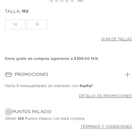
(0)
Sin
puntuación.
TALLA:
MX
Enlace
en
la
14
16
misma
página.
GUÍA DE TALLAS
Envío gratis en compras superiores a $399.00 M.N.
PROMOCIONES
PayPal
Hasta
9 mensualidades
sin intereses con
*
DETALLE DE PROMOCIONES
PUNTOS PALACIO
Obtén
189
Puntos Palacio con esta compra.
TÉRMINOS Y CONDICIONES