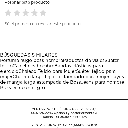
Reseñar este producto
Seleccionar
Seleccionar
Seleccionar
Seleccionar
Seleccionar
Sé el primero en revisar este producto
para
para
para
para
para
calificar
calificar
calificar
calificar
calificar
el
el
el
el
el
artículo
artículo
artículo
artículo
artículo
con
con
con
con
con
1
2
3
4
5
BÚSQUEDAS SIMILARES
estrella
estrellas.
estrellas.
estrellas.
estrellas.
Perfume hugo boss hombre
Paquetes de viajes
Suéter
Esta
Esta
Esta
Esta
Esta
tejido
Calcetines hombre
Bandas elásticas para
acción
acción
acción
acción
acción
ejercicio
Chaleco Tejido para Mujer
Suéter tejido para
abrirá
abrirá
abrirá
abrirá
abrirá
mujer
Chaleco largo tejido estampado para mujer
Playera
el
el
el
el
el
de manga larga estampada de Boss
Jeans para hombre
formulario
formulario
formulario
formulario
formulario
Boss en color negro
de
de
de
de
de
envío.
envío.
envío.
envío.
envío.
VENTAS POR TELÉFONO (555PALACIO):
55.5725.2246
Opción 1 y posteriormente 3
Horario: 08:00am a 24:00pm
VENTAS POR WHATSAPP (555PALACIO):