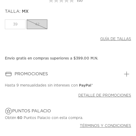
(0)
Sin
puntuación.
TALLA:
MX
Enlace
en
la
39
42
misma
página.
GUÍA DE TALLAS
Envío gratis en compras superiores a $399.00 M.N.
PROMOCIONES
PayPal
Hasta
9 mensualidades
sin intereses con
*
DETALLE DE PROMOCIONES
PUNTOS PALACIO
Obtén
60
Puntos Palacio con esta compra.
TÉRMINOS Y CONDICIONES