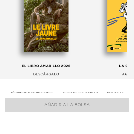
EL LIBRO AMARILLO 2026
LA GAC
DESCÁRGALO
AGOS
TÉRMINOS Y CONDICIONES
AVISO DE PRIVACIDAD
POLITICAS
AÑADIR A LA BOLSA