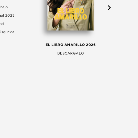
abajo
ual 2025
dad
Búsqueda
LA 
EL LIBRO AMARILLO 2026
AG
DESCÁRGALO