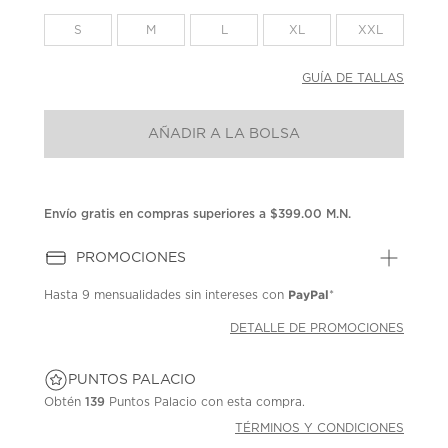
en
la
S
M
L
XL
XXL
misma
página.
GUÍA DE TALLAS
AÑADIR A LA BOLSA
Envío gratis en compras superiores a $399.00 M.N.
PROMOCIONES
PayPal
Hasta
9 mensualidades
sin intereses con
*
DETALLE DE PROMOCIONES
PUNTOS PALACIO
Obtén
139
Puntos Palacio con esta compra.
TÉRMINOS Y CONDICIONES