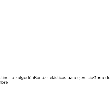
etines de algodón
Bandas elásticas para ejercicio
Gorra de
mbre