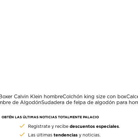
Boxer Calvin Klein hombre
Colchón king size con box
Calc
mbre de Algodón
Sudadera de felpa de algodón para ho
OBTÉN LAS ÚLTIMAS NOTICIAS TOTALMENTE PALACIO
descuentos especiales
Regístrate y recibe
.
tendencias
Las últimas
y noticias.