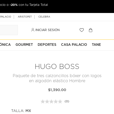
-20%
ocio o
con tu Tarjeta Total
 PALACIO
ARISTOPET
CELEBRA
INICIAR SESIÓN
ÓNICA
GOURMET
DEPORTES
CASA PALACIO
TANE
HUGO BOSS
Paquete de tres calzoncillos bóxer con logos
en algodón elástico Hombre
$1,390.00
(0)
Sin
puntuación.
TALLA:
MX
Enlace