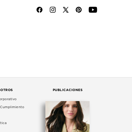
f
i
p
y
SOTROS
PUBLICACIONES
rporativo
e Cumplimiento
tica