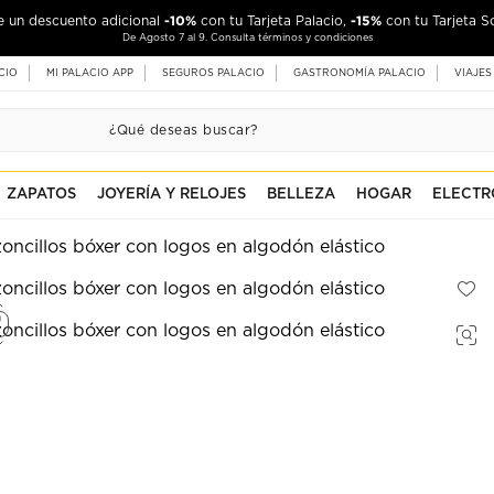
-10%
-15%
de un descuento adicional
con tu Tarjeta Palacio,
con tu Tarjeta S
De Agosto 7 al 9. Consulta términos y condiciones
CIO
MI PALACIO APP
SEGUROS PALACIO
GASTRONOMÍA PALACIO
VIAJES
ZAPATOS
JOYERÍA Y RELOJES
BELLEZA
HOGAR
ELECTR