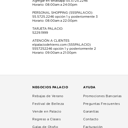
Agregar en whatsapp 55.5725.2246
Horario: 08:00am a 24:00pm
PERSONAL SHOPPING (555PALACIO):
55.5725.2246
opción 1 y posteriormente 3
Horario: 08:00am a 22:00pm
TARJETA PALACIO:
5229.1999
ATENCIÓN A CLIENTES
elpalaciodehierro.com (555PALACIO)
5557252246
opción 1 y posteriormente 2
Horario: 09:00am a 21:00pm
NEGOCIOS PALACIO
AYUDA
Rebajas de Verano
Promociones Bancarias
Festival de Belleza
Preguntas Frecuentes
Vende en Palacio
Garantías
Regreso a Clases
Contacto
Galas de Otoño
Facturación