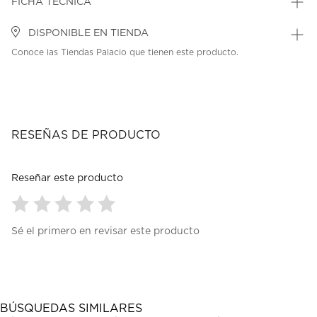
FICHA TÉCNICA
DISPONIBLE EN TIENDA
Conoce las Tiendas Palacio que tienen este producto.
RESEÑAS DE PRODUCTO
Reseñar este producto
Seleccionar
Seleccionar
Seleccionar
Seleccionar
Seleccionar
Sé el primero en revisar este producto
para
para
para
para
para
calificar
calificar
calificar
calificar
calificar
el
el
el
el
el
artículo
artículo
artículo
artículo
artículo
con
con
con
con
con
1
2
3
4
5
BÚSQUEDAS SIMILARES
estrella
estrellas.
estrellas.
estrellas.
estrellas.