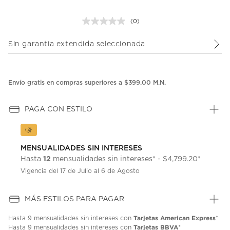
(0)
Sin
puntuación.
Enlace
Sin garantia extendida seleccionada
en
la
misma
página.
Envío gratis en compras superiores a $399.00 M.N.
PAGA CON ESTILO
MENSUALIDADES SIN INTERESES
12
Hasta
mensualidades sin intereses* - $4,799.20*
Vigencia del 17 de Julio al 6 de Agosto
MÁS ESTILOS PARA PAGAR
Tarjetas American Express
Hasta
9 mensualidades
sin intereses con
*
Tarjetas BBVA
Hasta
9 mensualidades
sin intereses con
*