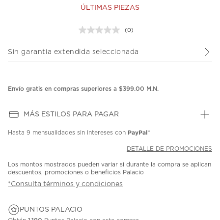
ÚLTIMAS PIEZAS
(0)
Sin
puntuación.
Enlace
Sin garantia extendida seleccionada
en
la
misma
página.
Envío gratis en compras superiores a $399.00 M.N.
MÁS ESTILOS PARA PAGAR
PayPal
Hasta
9 mensualidades
sin intereses con
*
DETALLE DE PROMOCIONES
Los montos mostrados pueden variar si durante la compra se aplican
descuentos, promociones o beneficios Palacio
*Consulta términos y condiciones
PUNTOS PALACIO