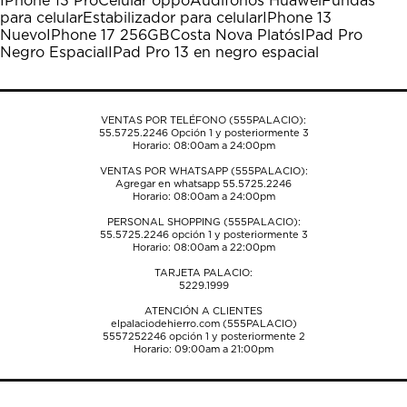
IPhone 13 Pro
Celular oppo
Audífonos Huawei
Fundas
Esta
Esta
Esta
Esta
Esta
para celular
Estabilizador para celular
IPhone 13
acción
acción
acción
acción
acción
Nuevo
IPhone 17 256GB
Costa Nova Platós
IPad Pro
abrirá
abrirá
abrirá
abrirá
abrirá
Negro Espacial
IPad Pro 13 en negro espacial
el
el
el
el
el
formulario
formulario
formulario
formulario
formulario
de
de
de
de
de
envío.
envío.
envío.
envío.
envío.
VENTAS POR TELÉFONO (555PALACIO):
55.5725.2246
Opción 1 y posteriormente 3
Horario: 08:00am a 24:00pm
VENTAS POR WHATSAPP (555PALACIO):
Agregar en whatsapp 55.5725.2246
Horario: 08:00am a 24:00pm
PERSONAL SHOPPING (555PALACIO):
55.5725.2246
opción 1 y posteriormente 3
Horario: 08:00am a 22:00pm
TARJETA PALACIO:
5229.1999
ATENCIÓN A CLIENTES
elpalaciodehierro.com (555PALACIO)
5557252246
opción 1 y posteriormente 2
Horario: 09:00am a 21:00pm