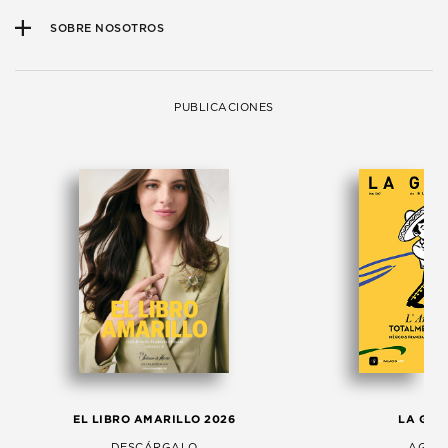
SOBRE NOSOTROS
PUBLICACIONES
EL LIBRO AMARILLO 2026
LA GAC
DESCÁRGALO
AGOS