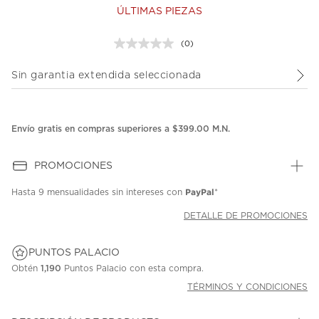
ÚLTIMAS PIEZAS
(0)
Sin
puntuación.
Enlace
Sin garantia extendida seleccionada
en
la
misma
página.
Envío gratis en compras superiores a $399.00 M.N.
PROMOCIONES
PayPal
Hasta
9 mensualidades
sin intereses con
*
DETALLE DE PROMOCIONES
PUNTOS PALACIO
Obtén
1,190
Puntos Palacio con esta compra.
TÉRMINOS Y CONDICIONES