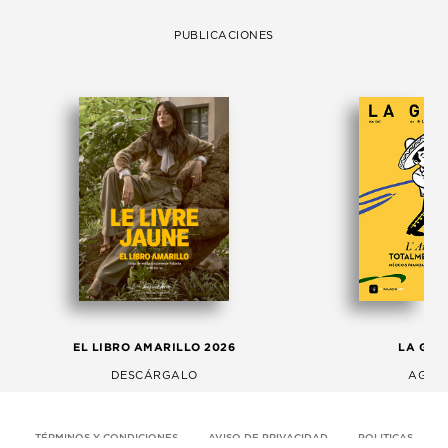
PUBLICACIONES
EL LIBRO AMARILLO 2026
LA GAC
DESCÁRGALO
AGOS
TÉRMINOS Y CONDICIONES
AVISO DE PRIVACIDAD
POLITICAS