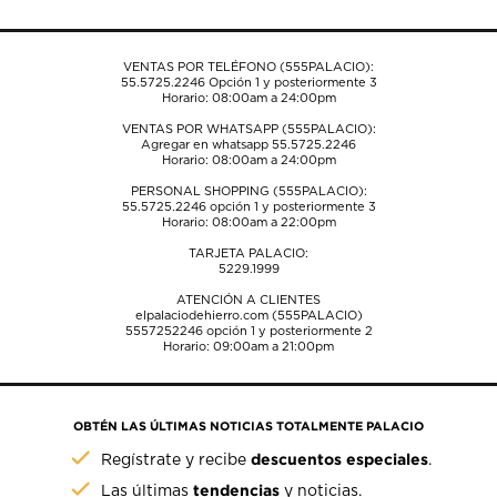
formulario
formulario
formulario
formulario
formulario
de
de
de
de
de
envío.
envío.
envío.
envío.
envío.
VENTAS POR TELÉFONO (555PALACIO):
55.5725.2246
Opción 1 y posteriormente 3
Horario: 08:00am a 24:00pm
VENTAS POR WHATSAPP (555PALACIO):
Agregar en whatsapp 55.5725.2246
Horario: 08:00am a 24:00pm
PERSONAL SHOPPING (555PALACIO):
55.5725.2246
opción 1 y posteriormente 3
Horario: 08:00am a 22:00pm
TARJETA PALACIO:
5229.1999
ATENCIÓN A CLIENTES
elpalaciodehierro.com (555PALACIO)
5557252246
opción 1 y posteriormente 2
Horario: 09:00am a 21:00pm
OBTÉN LAS ÚLTIMAS NOTICIAS TOTALMENTE PALACIO
descuentos especiales
Regístrate y recibe
.
tendencias
Las últimas
y noticias.