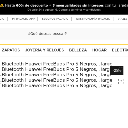
AS
60% de descuento
3 mensualidades sin intereses
. Hasta
+
con tu Tarjeta
De Julio 24 a agosto 16. Consulta términos y condiciones
CIO
MI PALACIO APP
SEGUROS PALACIO
GASTRONOMÍA PALACIO
VIAJES
ZAPATOS
JOYERÍA Y RELOJES
BELLEZA
HOGAR
ELECTR
-25%