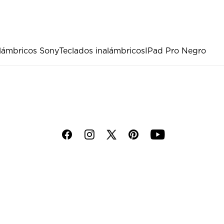
lámbricos Sony
Teclados inalámbricos
IPad Pro Negro
f
i
p
y