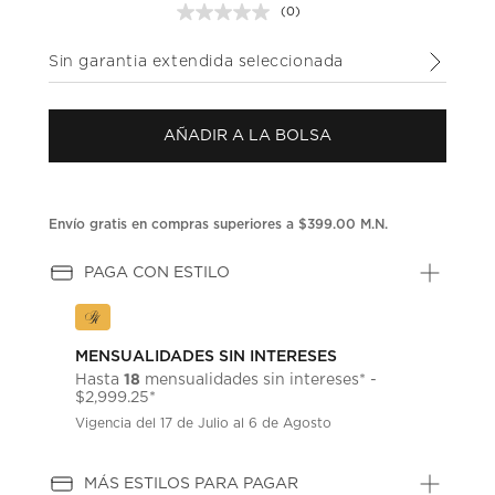
(0)
Sin
puntuación.
Enlace
Sin garantia extendida seleccionada
en
la
misma
página.
AÑADIR A LA BOLSA
Envío gratis en compras superiores a $399.00 M.N.
PAGA CON ESTILO
MENSUALIDADES SIN INTERESES
18
Hasta
mensualidades sin intereses* -
$2,999.25*
Vigencia del 17 de Julio al 6 de Agosto
MÁS ESTILOS PARA PAGAR