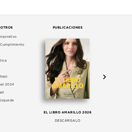
SOTROS
PUBLICACIONES
rporativo
e Cumplimiento
tica
abajo
ual 2024
dad
Búsqueda
LA 
EL LIBRO AMARILLO 2026
AG
DESCÁRGALO