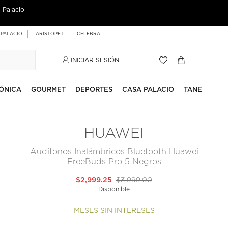
 Palacio
 PALACIO
ARISTOPET
CELEBRA
INICIAR SESIÓN
ÓNICA
GOURMET
DEPORTES
CASA PALACIO
TANE
HUAWEI
Audífonos Inalámbricos Bluetooth Huawei
FreeBuds Pro 5 Negros
$2,999.25
$3,999.00
Disponible
MESES SIN INTERESES