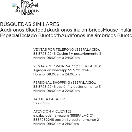
artículo
artículo
artículo
artículo
artículo
con
con
con
con
con
1
2
3
4
5
estrella
estrellas.
estrellas.
estrellas.
estrellas.
BÚSQUEDAS SIMILARES
Esta
Esta
Esta
Esta
Esta
Audífonos bluetooth
Audífonos inalámbricos
Mouse inalá
acción
acción
acción
acción
acción
Espacial
Teclado Bluetooth
Audífonos inalámbricos Blueto
abrirá
abrirá
abrirá
abrirá
abrirá
el
el
el
el
el
formulario
formulario
formulario
formulario
formulario
VENTAS POR TELÉFONO (555PALACIO):
55.5725.2246
Opción 1 y posteriormente 3
de
de
de
de
de
Horario: 08:00am a 24:00pm
envío.
envío.
envío.
envío.
envío.
VENTAS POR WHATSAPP (555PALACIO):
Agregar en whatsapp 55.5725.2246
Horario: 08:00am a 24:00pm
PERSONAL SHOPPING (555PALACIO):
55.5725.2246
opción 1 y posteriormente 3
Horario: 08:00am a 22:00pm
TARJETA PALACIO:
5229.1999
ATENCIÓN A CLIENTES
elpalaciodehierro.com (555PALACIO)
5557252246
opción 1 y posteriormente 2
Horario: 09:00am a 21:00pm