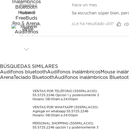
hace un mes
Reseña
1
Votos
0
Se escuchan súper bien, per
¿Le ha resultado útil?
(
0
BÚSQUEDAS SIMILARES
Audífonos bluetooth
Audífonos inalámbricos
Mouse inalá
Arena
Teclado Bluetooth
Audífonos inalámbricos Bluetoot
VENTAS POR TELÉFONO (555PALACIO):
55.5725.2246
Opción 1 y posteriormente 3
Horario: 08:00am a 24:00pm
VENTAS POR WHATSAPP (555PALACIO):
Agregar en whatsapp 55.5725.2246
Horario: 08:00am a 24:00pm
PERSONAL SHOPPING (555PALACIO):
55.5725.2246
opción 1 y posteriormente 3