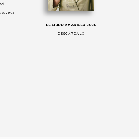
dad
Búsqueda
LA 
EL LIBRO AMARILLO 2026
AG
DESCÁRGALO