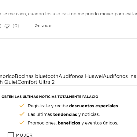
o se me caen, cuando los uso casi no me puedo mover para evitar
)
(
0
)
Denunciar
mbrico
Bocinas bluetooth
Audífonos Huawei
Audífonos ina
h QuietComfort Ultra 2
OBTÉN LAS ÚLTIMAS NOTICIAS TOTALMENTE PALACIO
descuentos especiales
Regístrate y recibe
.
tendencias
Las últimas
y noticias.
beneficios
Promociones,
y eventos únicos.
MUJER