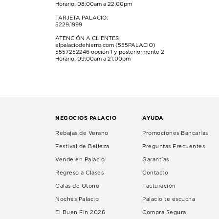
Horario: 08:00am a 22:00pm
TARJETA PALACIO:
5229.1999
ATENCIÓN A CLIENTES
elpalaciodehierro.com (555PALACIO)
5557252246
opción 1 y posteriormente 2
Horario: 09:00am a 21:00pm
NEGOCIOS PALACIO
AYUDA
Rebajas de Verano
Promociones Bancarias
Festival de Belleza
Preguntas Frecuentes
Vende en Palacio
Garantías
Regreso a Clases
Contacto
Galas de Otoño
Facturación
Noches Palacio
Palacio te escucha
El Buen Fin 2026
Compra Segura