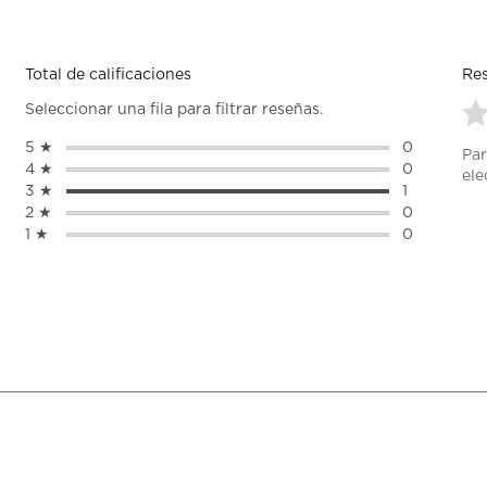
Total de calificaciones
Res
Seleccionar una fila para filtrar reseñas.
Se
5 ★
estrellas
0
Par
pa
0 reseñas c
4 ★
estrellas
0
ele
cal
0 reseñas c
3 ★
estrellas
1
el
1 reseña con
2 ★
estrellas
0
art
0 reseñas c
1 ★
estrellas
0
co
0 reseñas c
1
est
Es
ac
abr
el
fo
de
en