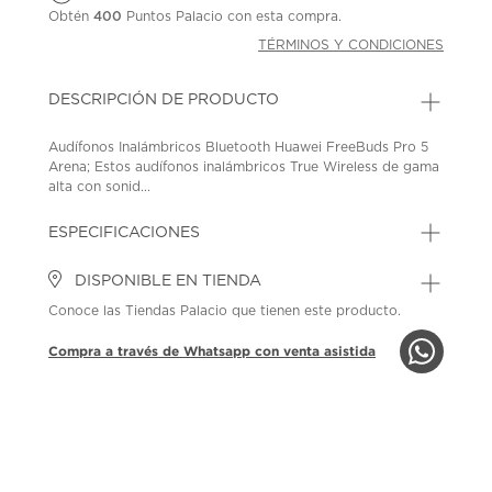
Obtén
400
Puntos Palacio con esta compra.
TÉRMINOS Y CONDICIONES
DESCRIPCIÓN DE PRODUCTO
Audífonos Inalámbricos Bluetooth Huawei FreeBuds Pro 5
Arena; Estos audífonos inalámbricos True Wireless de gama
alta con sonid...
ESPECIFICACIONES
DISPONIBLE EN TIENDA
Conoce las Tiendas Palacio que tienen este producto.
Compra a través de Whatsapp con venta asistida