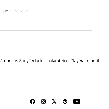
 que se me caigan.
lámbricos Sony
Teclados inalámbricos
Playera Infantil
f
i
p
y