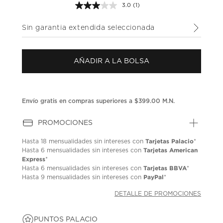
3.0
(1)
Lea
1
reseña.
Sin garantia extendida seleccionada
Enlace
en
la
misma
AÑADIR A LA BOLSA
página.
Envío gratis en compras superiores a $399.00 M.N.
PROMOCIONES
Tarjetas Palacio
Hasta
18 mensualidades
sin intereses con
*
Tarjetas American
Hasta
6 mensualidades
sin intereses con
Express
*
Tarjetas BBVA
Hasta
6 mensualidades
sin intereses con
*
PayPal
Hasta
9 mensualidades
sin intereses con
*
DETALLE DE PROMOCIONES
PUNTOS PALACIO