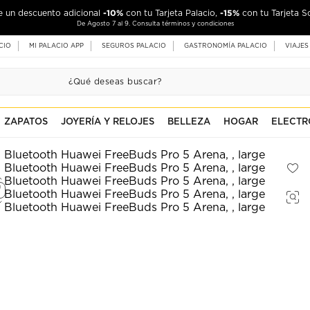
-10%
-15%
de un descuento adicional
con tu Tarjeta Palacio,
con tu Tarjeta S
De Agosto 7 al 9. Consulta términos y condiciones
CIO
MI PALACIO APP
SEGUROS PALACIO
GASTRONOMÍA PALACIO
VIAJES
ZAPATOS
JOYERÍA Y RELOJES
BELLEZA
HOGAR
ELECTR