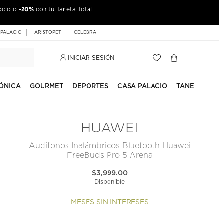
-20%
ocio o
con tu Tarjeta Total
 PALACIO
ARISTOPET
CELEBRA
INICIAR SESIÓN
ÓNICA
GOURMET
DEPORTES
CASA PALACIO
TANE
HUAWEI
Audífonos Inalámbricos Bluetooth Huawei
FreeBuds Pro 5 Arena
$3,999.00
Disponible
MESES SIN INTERESES