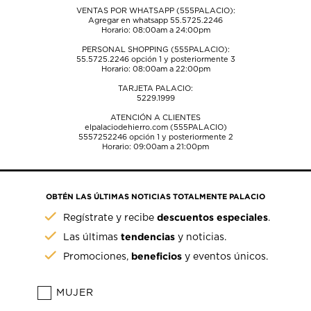
VENTAS POR WHATSAPP (555PALACIO):
Agregar en whatsapp 55.5725.2246
Horario: 08:00am a 24:00pm
PERSONAL SHOPPING (555PALACIO):
55.5725.2246
opción 1 y posteriormente 3
Horario: 08:00am a 22:00pm
TARJETA PALACIO:
5229.1999
ATENCIÓN A CLIENTES
elpalaciodehierro.com (555PALACIO)
5557252246
opción 1 y posteriormente 2
Horario: 09:00am a 21:00pm
OBTÉN LAS ÚLTIMAS NOTICIAS TOTALMENTE PALACIO
descuentos especiales
Regístrate y recibe
.
tendencias
Las últimas
y noticias.
beneficios
Promociones,
y eventos únicos.
MUJER