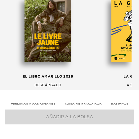
EL LIBRO AMARILLO 2026
LA GAC
DESCÁRGALO
AGOS
TÉRMINOS Y CONDICIONES
AVISO DE PRIVACIDAD
POLITICAS
AÑADIR A LA BOLSA