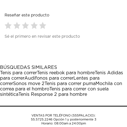
Reseñar este producto
Seleccionar
Seleccionar
Seleccionar
Seleccionar
Seleccionar
Sé el primero en revisar este producto
para
para
para
para
para
calificar
calificar
calificar
calificar
calificar
el
el
el
el
el
artículo
artículo
artículo
artículo
artículo
con
con
con
con
con
1
2
3
4
5
BÚSQUEDAS SIMILARES
estrella
estrellas.
estrellas.
estrellas.
estrellas.
Tenis para correr
Tenis reebok para hombre
Tenis Adidas
Esta
Esta
Esta
Esta
Esta
para correr
Audífonos para correr
Lentes para
acción
acción
acción
acción
acción
correr
Sonos move 2
Tenis para correr puma
Mochila con
abrirá
abrirá
abrirá
abrirá
abrirá
correa para el hombro
Tenis para correr con suela
el
el
el
el
el
sintética
Tenis Response 2 para hombre
formulario
formulario
formulario
formulario
formulario
de
de
de
de
de
envío.
envío.
envío.
envío.
envío.
VENTAS POR TELÉFONO (555PALACIO):
55.5725.2246
Opción 1 y posteriormente 3
Horario: 08:00am a 24:00pm