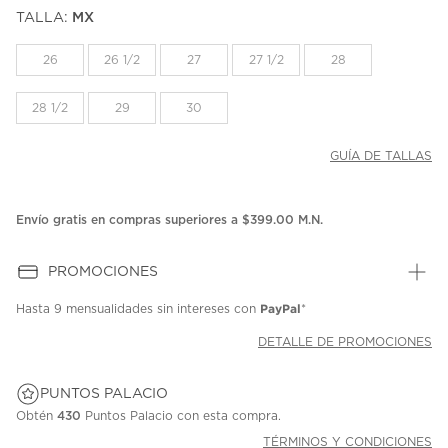
puntuación.
TALLA:
MX
Enlace
en
la
26
26 1/2
27
27 1/2
28
misma
página.
28 1/2
29
30
GUÍA DE TALLAS
Envío gratis en compras superiores a $399.00 M.N.
PROMOCIONES
PayPal
Hasta
9 mensualidades
sin intereses con
*
DETALLE DE PROMOCIONES
PUNTOS PALACIO
Obtén
430
Puntos Palacio con esta compra.
TÉRMINOS Y CONDICIONES