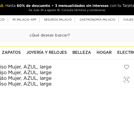
AS
60% de descuento
3 mensualidades sin intereses
. Hasta
+
con tu Tarjeta
De Julio 24 a agosto 16. Consulta términos y condiciones
CIO
MI PALACIO APP
SEGUROS PALACIO
GASTRONOMÍA PALACIO
VIAJES
ZAPATOS
JOYERÍA Y RELOJES
BELLEZA
HOGAR
ELECTR