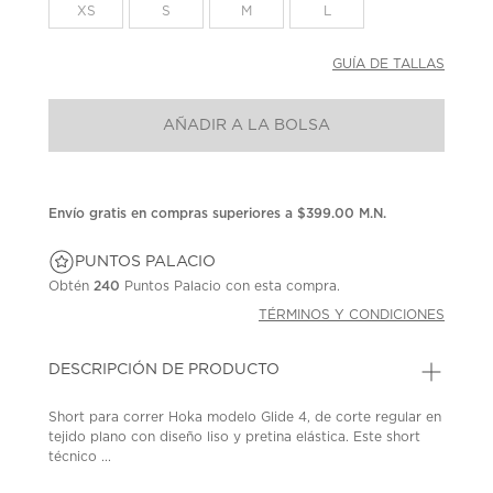
la
XS
S
M
L
misma
página.
GUÍA DE TALLAS
AÑADIR A LA BOLSA
Envío gratis en compras superiores a $399.00 M.N.
PUNTOS PALACIO
Obtén
240
Puntos Palacio con esta compra.
TÉRMINOS Y CONDICIONES
DESCRIPCIÓN DE PRODUCTO
Short para correr Hoka modelo Glide 4, de corte regular en
tejido plano con diseño liso y pretina elástica. Este short
técnico ...