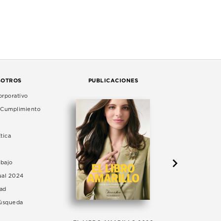
SOTROS
PUBLICACIONES
rporativo
e Cumplimiento
tica
abajo
ual 2024
dad
Búsqueda
LA 