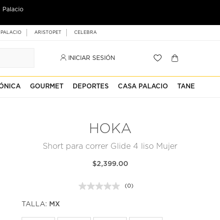
 Palacio
 PALACIO
ARISTOPET
CELEBRA
INICIAR SESIÓN
ÓNICA
GOURMET
DEPORTES
CASA PALACIO
TANE
HOKA
Short para correr Glide 4 liso Mujer
$2,399.00
(0)
Sin
puntuación.
TALLA:
MX
Enlace
en