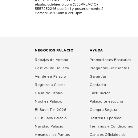
ATENCIÓN A CLIENTES
elpalaciodehierro.com (555PALACIO)
5557252246
opción 1 y posteriormente 2
Horario: 09:00am a 21:00pm
NEGOCIOS PALACIO
AYUDA
Rebajas de Verano
Promociones Bancarias
Festival de Belleza
Preguntas Frecuentes
Vende en Palacio
Garantías
Regreso a Clases
Contacto
Galas de Otoño
Facturación
Noches Palacio
Palacio te escucha
El Buen Fin 2026
Compra Segura
Club Cava Palacio
Rastrea tu pedido
Navidad Palacio
Términos y Condiciones
Amamos los Puntos
Canales Oficiales de