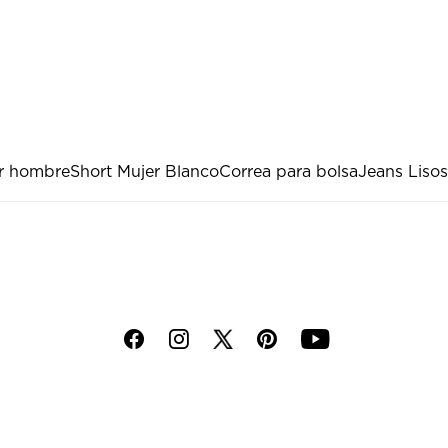
er hombre
Short Mujer Blanco
Correa para bolsa
Jeans Lisos
f
i
p
y