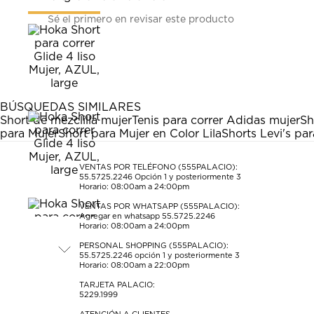
Seleccionar
Seleccionar
Seleccionar
Seleccionar
Seleccionar
Sé el primero en revisar este producto
para
para
para
para
para
calificar
calificar
calificar
calificar
calificar
el
el
el
el
el
artículo
artículo
artículo
artículo
artículo
con
con
con
con
con
1
2
3
4
5
estrella
estrellas.
estrellas.
estrellas.
estrellas.
BÚSQUEDAS SIMILARES
Esta
Esta
Esta
Esta
Esta
Short de mezclilla mujer
Tenis para correr Adidas mujer
Sh
acción
acción
acción
acción
acción
para Mujer
Short para Mujer en Color Lila
Shorts Levi's pa
abrirá
abrirá
abrirá
abrirá
abrirá
el
el
el
el
el
formulario
formulario
formulario
formulario
formulario
VENTAS POR TELÉFONO (555PALACIO):
55.5725.2246
Opción 1 y posteriormente 3
de
de
de
de
de
Horario: 08:00am a 24:00pm
envío.
envío.
envío.
envío.
envío.
VENTAS POR WHATSAPP (555PALACIO):
Agregar en whatsapp 55.5725.2246
Horario: 08:00am a 24:00pm
PERSONAL SHOPPING (555PALACIO):
55.5725.2246
opción 1 y posteriormente 3
Horario: 08:00am a 22:00pm
TARJETA PALACIO:
5229.1999