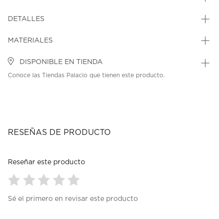
DETALLES
MATERIALES
DISPONIBLE EN TIENDA
Conoce las Tiendas Palacio que tienen este producto.
RESEÑAS DE PRODUCTO
Reseñar este producto
Seleccionar
Seleccionar
Seleccionar
Seleccionar
Seleccionar
Sé el primero en revisar este producto
para
para
para
para
para
calificar
calificar
calificar
calificar
calificar
el
el
el
el
el