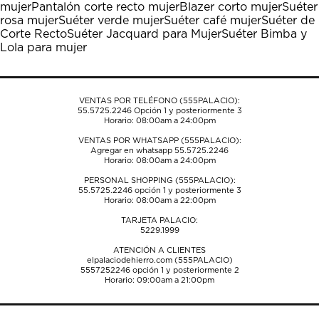
mujer
Pantalón corte recto mujer
Blazer corto mujer
Suéter
acción
acción
acción
acción
acción
rosa mujer
Suéter verde mujer
Suéter café mujer
Suéter de
abrirá
abrirá
abrirá
abrirá
abrirá
Corte Recto
Suéter Jacquard para Mujer
Suéter Bimba y
el
el
el
el
el
Lola para mujer
formulario
formulario
formulario
formulario
formulario
de
de
de
de
de
envío.
envío.
envío.
envío.
envío.
VENTAS POR TELÉFONO (555PALACIO):
55.5725.2246
Opción 1 y posteriormente 3
Horario: 08:00am a 24:00pm
VENTAS POR WHATSAPP (555PALACIO):
Agregar en whatsapp 55.5725.2246
Horario: 08:00am a 24:00pm
PERSONAL SHOPPING (555PALACIO):
55.5725.2246
opción 1 y posteriormente 3
Horario: 08:00am a 22:00pm
TARJETA PALACIO:
5229.1999
ATENCIÓN A CLIENTES
elpalaciodehierro.com (555PALACIO)
5557252246
opción 1 y posteriormente 2
Horario: 09:00am a 21:00pm