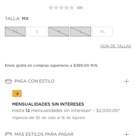
(0)
Sin
puntuación.
TALLA:
MX
Enlace
en
la
XS
S
M
L
XL
misma
página.
GUÍA DE TALLAS
Envío gratis en compras superiores a $399.00 M.N.
PAGA CON ESTILO
MENSUALIDADES SIN INTERESES
12
Hasta
mensualidades sin intereses* - $2,000.00*
Vigencia del 30 de Julio al 16 de Agosto
MÁS ESTILOS PARA PAGAR