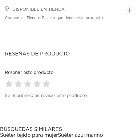
DISPONIBLE EN TIENDA
Conoce las Tiendas Palacio que tienen este producto.
RESEÑAS DE PRODUCTO
Reseñar este producto
Seleccionar
Seleccionar
Seleccionar
Seleccionar
Seleccionar
Sé el primero en revisar este producto
para
para
para
para
para
calificar
calificar
calificar
calificar
calificar
el
el
el
el
el
artículo
artículo
artículo
artículo
artículo
con
con
con
con
con
1
2
3
4
5
BÚSQUEDAS SIMILARES
estrella
estrellas.
estrellas.
estrellas.
estrellas.
Suéter tejido para mujer
Suéter azul marino
Esta
Esta
Esta
Esta
Esta