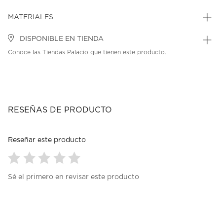
MATERIALES
DISPONIBLE EN TIENDA
Conoce las Tiendas Palacio que tienen este producto.
RESEÑAS DE PRODUCTO
Reseñar este producto
Seleccionar
Seleccionar
Seleccionar
Seleccionar
Seleccionar
Sé el primero en revisar este producto
para
para
para
para
para
calificar
calificar
calificar
calificar
calificar
el
el
el
el
el
artículo
artículo
artículo
artículo
artículo
con
con
con
con
con