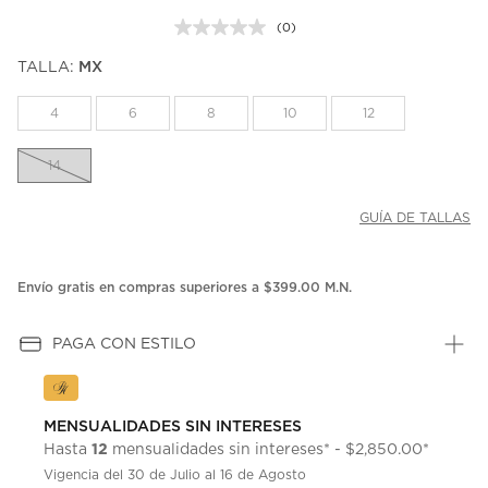
(0)
Sin
puntuación.
TALLA:
MX
Enlace
en
la
4
6
8
10
12
misma
página.
14
GUÍA DE TALLAS
Envío gratis en compras superiores a $399.00 M.N.
PAGA CON ESTILO
MENSUALIDADES SIN INTERESES
12
Hasta
mensualidades sin intereses* - $2,850.00*
Vigencia del 30 de Julio al 16 de Agosto