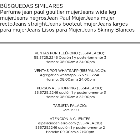
1
2
3
4
5
BÚSQUEDAS SIMILARES
estrella
estrellas.
estrellas.
estrellas.
estrellas.
Perfume jean paul gaultier mujer
Jeans wide leg
Esta
Esta
Esta
Esta
Esta
mujer
Jeans negros
Jean Paul Mujer
Jeans mujer
acción
acción
acción
acción
acción
recto
Jeans straight
Jeans bootcut mujer
Jeans largos
abrirá
abrirá
abrirá
abrirá
abrirá
para mujer
Jeans Lisos para Mujer
Jeans Skinny Blancos
el
el
el
el
el
formulario
formulario
formulario
formulario
formulario
de
de
de
de
de
envío.
envío.
envío.
envío.
envío.
VENTAS POR TELÉFONO (555PALACIO):
55.5725.2246
Opción 1 y posteriormente 3
Horario: 08:00am a 24:00pm
VENTAS POR WHATSAPP (555PALACIO):
Agregar en whatsapp 55.5725.2246
Horario: 08:00am a 24:00pm
PERSONAL SHOPPING (555PALACIO):
55.5725.2246
opción 1 y posteriormente 3
Horario: 08:00am a 22:00pm
TARJETA PALACIO:
5229.1999
ATENCIÓN A CLIENTES
elpalaciodehierro.com (555PALACIO)
5557252246
opción 1 y posteriormente 2
Horario: 09:00am a 21:00pm