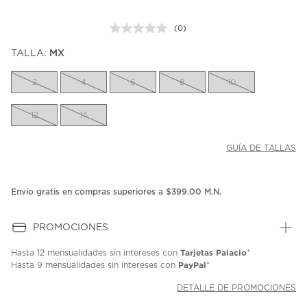
(0)
Sin
puntuación.
TALLA:
MX
Enlace
en
la
2
4
6
8
10
misma
página.
12
14
GUÍA DE TALLAS
Envío gratis en compras superiores a $399.00 M.N.
PROMOCIONES
Tarjetas Palacio
Hasta
12 mensualidades
sin intereses con
*
PayPal
Hasta
9 mensualidades
sin intereses con
*
DETALLE DE PROMOCIONES