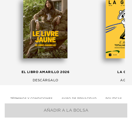
EL LIBRO AMARILLO 2026
LA GAC
DESCÁRGALO
AGOS
TÉRMINOS Y CONDICIONES
AVISO DE PRIVACIDAD
POLITICAS
AÑADIR A LA BOLSA