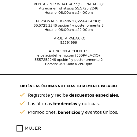
VENTAS POR WHATSAPP (555PALACIO):
Agregar en whatsapp 55.5725.2246
Horario: 08:00am a 24:00pm
PERSONAL SHOPPING (555PALACIO):
55.5725.2246
opción 1 y posteriormente 3
Horario: 08:00am a 22:00pm
TARJETA PALACIO:
5229.1999
ATENCIÓN A CLIENTES
elpalaciodehierro.com (555PALACIO)
5557252246
opción 1 y posteriormente 2
Horario: 09:00am a 21:00pm
OBTÉN LAS ÚLTIMAS NOTICIAS TOTALMENTE PALACIO
descuentos especiales
Regístrate y recibe
.
tendencias
Las últimas
y noticias.
beneficios
Promociones,
y eventos únicos.
MUJER