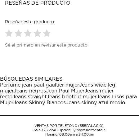
RESEÑAS DE PRODUCTO
Reseñar este producto
Seleccionar
Seleccionar
Seleccionar
Seleccionar
Seleccionar
Sé el primero en revisar este producto
para
para
para
para
para
calificar
calificar
calificar
calificar
calificar
el
el
el
el
el
artículo
artículo
artículo
artículo
artículo
con
con
con
con
con
1
2
3
4
5
BÚSQUEDAS SIMILARES
estrella
estrellas.
estrellas.
estrellas.
estrellas.
Perfume jean paul gaultier mujer
Jeans wide leg
Esta
Esta
Esta
Esta
Esta
mujer
Jeans negros
Jean Paul Mujer
Jeans mujer
acción
acción
acción
acción
acción
recto
Jeans straight
Jeans bootcut mujer
Jeans Lisos para
abrirá
abrirá
abrirá
abrirá
abrirá
Mujer
Jeans Skinny Blancos
Jeans skinny azul medio
el
el
el
el
el
formulario
formulario
formulario
formulario
formulario
de
de
de
de
de
envío.
envío.
envío.
envío.
envío.
VENTAS POR TELÉFONO (555PALACIO):
55.5725.2246
Opción 1 y posteriormente 3
Horario: 08:00am a 24:00pm