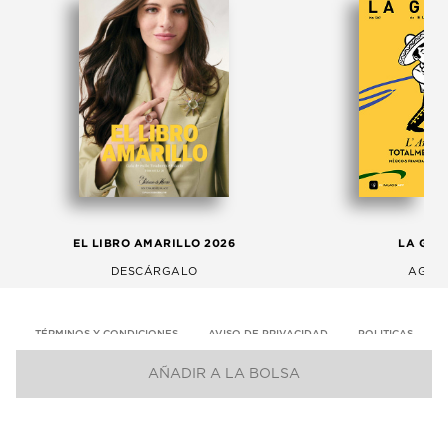
EL LIBRO AMARILLO 2026
LA GAC
DESCÁRGALO
AGOS
TÉRMINOS Y CONDICIONES
AVISO DE PRIVACIDAD
POLITICAS
AÑADIR A LA BOLSA