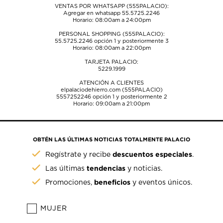
VENTAS POR WHATSAPP (555PALACIO):
Agregar en whatsapp 55.5725.2246
Horario: 08:00am a 24:00pm
PERSONAL SHOPPING (555PALACIO):
55.5725.2246
opción 1 y posteriormente 3
Horario: 08:00am a 22:00pm
TARJETA PALACIO:
5229.1999
ATENCIÓN A CLIENTES
elpalaciodehierro.com (555PALACIO)
5557252246
opción 1 y posteriormente 2
Horario: 09:00am a 21:00pm
OBTÉN LAS ÚLTIMAS NOTICIAS TOTALMENTE PALACIO
descuentos especiales
Regístrate y recibe
.
tendencias
Las últimas
y noticias.
beneficios
Promociones,
y eventos únicos.
MUJER