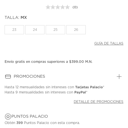
(0)
Sin
puntuación.
TALLA:
MX
Enlace
en
la
23
24
25
26
misma
página.
GUÍA DE TALLAS
Envío gratis en compras superiores a $399.00 M.N.
PROMOCIONES
Tarjetas Palacio
Hasta
12 mensualidades
sin intereses con
*
PayPal
Hasta
9 mensualidades
sin intereses con
*
DETALLE DE PROMOCIONES
PUNTOS PALACIO
Obtén
399
Puntos Palacio con esta compra.