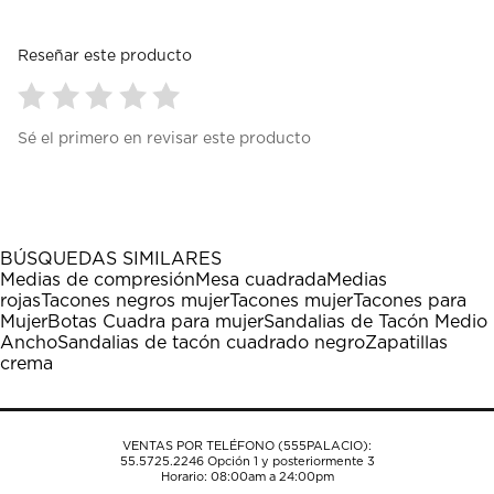
Reseñar este producto
Seleccionar
Seleccionar
Seleccionar
Seleccionar
Seleccionar
Sé el primero en revisar este producto
para
para
para
para
para
calificar
calificar
calificar
calificar
calificar
el
el
el
el
el
artículo
artículo
artículo
artículo
artículo
con
con
con
con
con
1
2
3
4
5
BÚSQUEDAS SIMILARES
estrella
estrellas.
estrellas.
estrellas.
estrellas.
Medias de compresión
Mesa cuadrada
Medias
Esta
Esta
Esta
Esta
Esta
rojas
Tacones negros mujer
Tacones mujer
Tacones para
acción
acción
acción
acción
acción
Mujer
Botas Cuadra para mujer
Sandalias de Tacón Medio
abrirá
abrirá
abrirá
abrirá
abrirá
Ancho
Sandalias de tacón cuadrado negro
Zapatillas
el
el
el
el
el
crema
formulario
formulario
formulario
formulario
formulario
de
de
de
de
de
envío.
envío.
envío.
envío.
envío.
VENTAS POR TELÉFONO (555PALACIO):
55.5725.2246
Opción 1 y posteriormente 3
Horario: 08:00am a 24:00pm