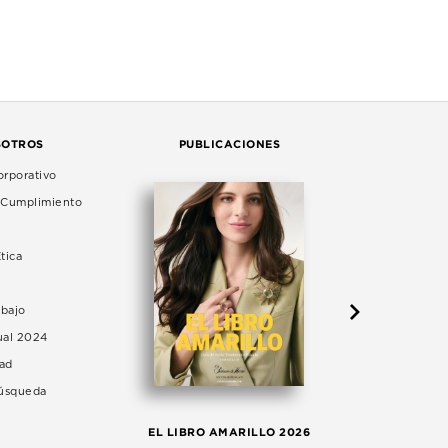
SOTROS
PUBLICACIONES
rporativo
e Cumplimiento
tica
abajo
ual 2024
dad
Búsqueda
LA 
EL LIBRO AMARILLO 2026
AG