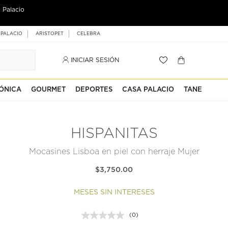
 Palacio
 PALACIO
ARISTOPET
CELEBRA
INICIAR SESIÓN
ÓNICA
GOURMET
DEPORTES
CASA PALACIO
TANE
HISPANITAS
Mocasines Lisboa en piel con herraje Mujer
$3,750.00
MESES SIN INTERESES
(0)
Sin
puntuación.