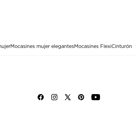
mujer
Mocasines mujer elegantes
Mocasines Flexi
Cinturón
f
i
p
y