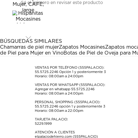
Sé el primero en revisar este producto
para
para
para
para
para
calificar
calificar
calificar
calificar
calificar
el
el
el
el
el
artículo
artículo
artículo
artículo
artículo
con
con
con
con
con
1
2
3
4
5
estrella
estrellas.
estrellas.
estrellas.
estrellas.
BÚSQUEDAS SIMILARES
Esta
Esta
Esta
Esta
Esta
Chamarras de piel mujer
Zapatos Mocasines
Zapatos moc
acción
acción
acción
acción
acción
de Piel para Mujer en Vino
Botas de Piel de Oveja para Mu
abrirá
abrirá
abrirá
abrirá
abrirá
el
el
el
el
el
formulario
formulario
formulario
formulario
formulario
VENTAS POR TELÉFONO (555PALACIO):
55.5725.2246
Opción 1 y posteriormente 3
de
de
de
de
de
Horario: 08:00am a 24:00pm
envío.
envío.
envío.
envío.
envío.
VENTAS POR WHATSAPP (555PALACIO):
Agregar en whatsapp 55.5725.2246
Horario: 08:00am a 24:00pm
PERSONAL SHOPPING (555PALACIO):
55.5725.2246
opción 1 y posteriormente 3
Horario: 08:00am a 22:00pm
TARJETA PALACIO:
5229.1999
ATENCIÓN A CLIENTES
elpalaciodehierro.com (555PALACIO)