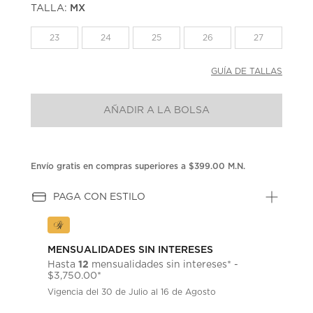
TALLA:
MX
Enlace
en
la
23
24
25
26
27
misma
página.
GUÍA DE TALLAS
AÑADIR A LA BOLSA
Envío gratis en compras superiores a $399.00 M.N.
PAGA CON ESTILO
MENSUALIDADES SIN INTERESES
12
Hasta
mensualidades sin intereses* -
$3,750.00*
Vigencia del 30 de Julio al 16 de Agosto