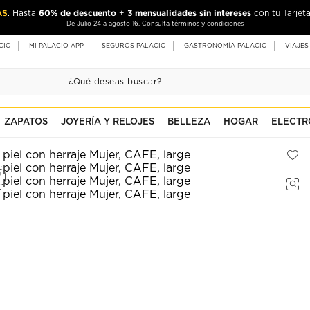
AS
60% de descuento
3 mensualidades sin intereses
. Hasta
+
con tu Tarjeta
De Julio 24 a agosto 16. Consulta términos y condiciones
CIO
MI PALACIO APP
SEGUROS PALACIO
GASTRONOMÍA PALACIO
VIAJES
ZAPATOS
JOYERÍA Y RELOJES
BELLEZA
HOGAR
ELECTR