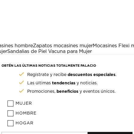
asines hombre
Zapatos mocasines mujer
Mocasines Flexi 
jer
Sandalias de Piel Vacuna para Mujer
OBTÉN LAS ÚLTIMAS NOTICIAS TOTALMENTE PALACIO
descuentos especiales
Regístrate y recibe
.
tendencias
Las últimas
y noticias.
beneficios
Promociones,
y eventos únicos.
MUJER
HOMBRE
HOGAR