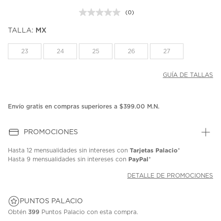
(0)
Sin
puntuación.
TALLA:
MX
Enlace
en
la
23
24
25
26
27
misma
página.
GUÍA DE TALLAS
Envío gratis en compras superiores a $399.00 M.N.
PROMOCIONES
Tarjetas Palacio
Hasta
12 mensualidades
sin intereses con
*
PayPal
Hasta
9 mensualidades
sin intereses con
*
DETALLE DE PROMOCIONES
PUNTOS PALACIO
Obtén
399
Puntos Palacio con esta compra.