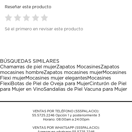
Reseñar este producto
Seleccionar
Seleccionar
Seleccionar
Seleccionar
Seleccionar
Sé el primero en revisar este producto
para
para
para
para
para
calificar
calificar
calificar
calificar
calificar
el
el
el
el
el
artículo
artículo
artículo
artículo
artículo
con
con
con
con
con
1
2
3
4
5
BÚSQUEDAS SIMILARES
estrella
estrellas.
estrellas.
estrellas.
estrellas.
Chamarras de piel mujer
Zapatos Mocasines
Zapatos
Esta
Esta
Esta
Esta
Esta
mocasines hombre
Zapatos mocasines mujer
Mocasines
acción
acción
acción
acción
acción
Flexi mujer
Mocasines mujer elegantes
Mocasines
abrirá
abrirá
abrirá
abrirá
abrirá
Flexi
Botas de Piel de Oveja para Mujer
Cinturón de Piel
el
el
el
el
el
para Mujer en Vino
Sandalias de Piel Vacuna para Mujer
formulario
formulario
formulario
formulario
formulario
de
de
de
de
de
envío.
envío.
envío.
envío.
envío.
VENTAS POR TELÉFONO (555PALACIO):
55.5725.2246
Opción 1 y posteriormente 3
Horario: 08:00am a 24:00pm
VENTAS POR WHATSAPP (555PALACIO):
Agregar en whatsapp 55.5725.2246