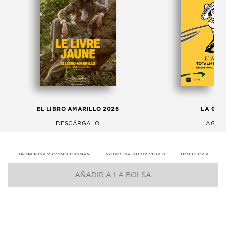
EL LIBRO AMARILLO 2026
LA GAC
DESCÁRGALO
AGOS
TÉRMINOS Y CONDICIONES
AVISO DE PRIVACIDAD
POLITICAS
AÑADIR A LA BOLSA