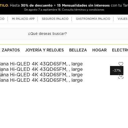
-10%
-15%
de un descuento adicional
con tu Tarjeta Palacio,
con tu Tarjeta S
De Agosto 7 al 9. Consulta términos y condiciones
CIO
MI PALACIO APP
SEGUROS PALACIO
GASTRONOMÍA PALACIO
VIAJES
ZAPATOS
JOYERÍA Y RELOJES
BELLEZA
HOGAR
ELECTR
-37%