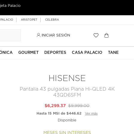
-20%
ocio o
con tu Tarjeta Total
 PALACIO
ARISTOPET
CELEBRA
INICIAR SESIÓN
ÓNICA
GOURMET
DEPORTES
CASA PALACIO
TANE
HISENSE
Pantalla 43 pulgadas Plana Hi-QLED 4K
43QD6SFM
$6,299.37
$9,999.00
Hasta 15 MSI de $446.62
Ver más
Disponible
MESES SIN INTERESES