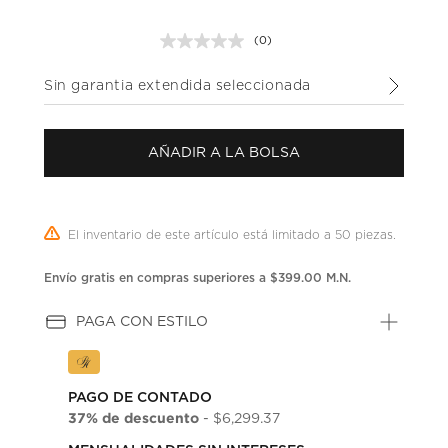
(0)
Sin
puntuación.
Enlace
Sin garantia extendida seleccionada
en
la
misma
página.
AÑADIR A LA BOLSA
El inventario de este artículo está limitado a 50 piezas.
Envío gratis en compras superiores a $399.00 M.N.
PAGA CON ESTILO
PAGO DE CONTADO
37% de descuento
- $6,299.37