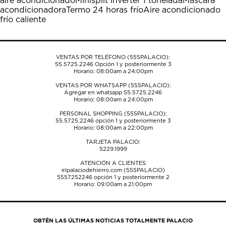
aire acondicionado
Minisplit inverter 1 tonelada
Máscara
abrirá
abrirá
abrirá
abrirá
abrirá
acondicionadora
Termo 24 horas frío
Aire acondicionado
el
el
el
el
el
frío caliente
formulario
formulario
formulario
formulario
formulario
de
de
de
de
de
envío.
envío.
envío.
envío.
envío.
VENTAS POR TELÉFONO (555PALACIO):
55.5725.2246
Opción 1 y posteriormente 3
Horario: 08:00am a 24:00pm
VENTAS POR WHATSAPP (555PALACIO):
Agregar en whatsapp 55.5725.2246
Horario: 08:00am a 24:00pm
PERSONAL SHOPPING (555PALACIO):
55.5725.2246
opción 1 y posteriormente 3
Horario: 08:00am a 22:00pm
TARJETA PALACIO:
5229.1999
ATENCIÓN A CLIENTES
elpalaciodehierro.com (555PALACIO)
5557252246
opción 1 y posteriormente 2
Horario: 09:00am a 21:00pm
OBTÉN LAS ÚLTIMAS NOTICIAS TOTALMENTE PALACIO