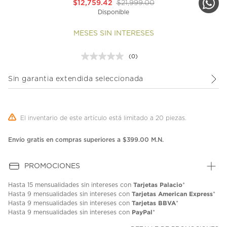
$12,759.42
$21,999.00
Disponible
MESES SIN INTERESES
(0)
Sin
puntuación.
Enlace
Sin garantia extendida seleccionada
en
la
misma
página.
El inventario de este artículo está limitado a 20 piezas.
Envío gratis en compras superiores a $399.00 M.N.
PROMOCIONES
Tarjetas Palacio
Hasta
15 mensualidades
sin intereses con
*
Tarjetas American Express
Hasta
9 mensualidades
sin intereses con
*
Tarjetas BBVA
Hasta
9 mensualidades
sin intereses con
*
PayPal
Hasta
9 mensualidades
sin intereses con
*