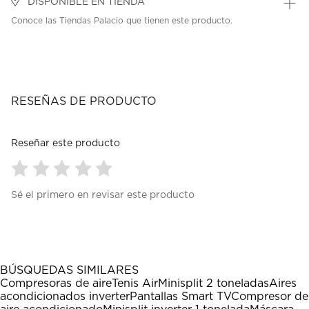
DISPONIBLE EN TIENDA
Conoce las Tiendas Palacio que tienen este producto.
RESEÑAS DE PRODUCTO
Reseñar este producto
Seleccionar
Seleccionar
Seleccionar
Seleccionar
Seleccionar
Sé el primero en revisar este producto
para
para
para
para
para
calificar
calificar
calificar
calificar
calificar
el
el
el
el
el
artículo
artículo
artículo
artículo
artículo
con
con
con
con
con
1
2
3
4
5
BÚSQUEDAS SIMILARES
estrella
estrellas.
estrellas.
estrellas.
estrellas.
Compresoras de aire
Tenis Air
Minisplit 2 toneladas
Aires
Esta
Esta
Esta
Esta
Esta
acondicionados inverter
Pantallas Smart TV
Compresor de
acción
acción
acción
acción
acción