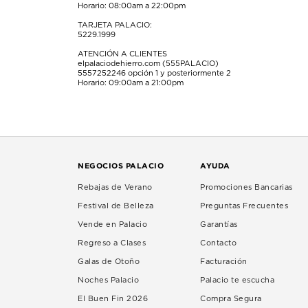
Horario: 08:00am a 22:00pm
TARJETA PALACIO:
5229.1999
ATENCIÓN A CLIENTES
elpalaciodehierro.com (555PALACIO)
5557252246
opción 1 y posteriormente 2
Horario: 09:00am a 21:00pm
NEGOCIOS PALACIO
AYUDA
Rebajas de Verano
Promociones Bancarias
Festival de Belleza
Preguntas Frecuentes
Vende en Palacio
Garantías
Regreso a Clases
Contacto
Galas de Otoño
Facturación
Noches Palacio
Palacio te escucha
El Buen Fin 2026
Compra Segura