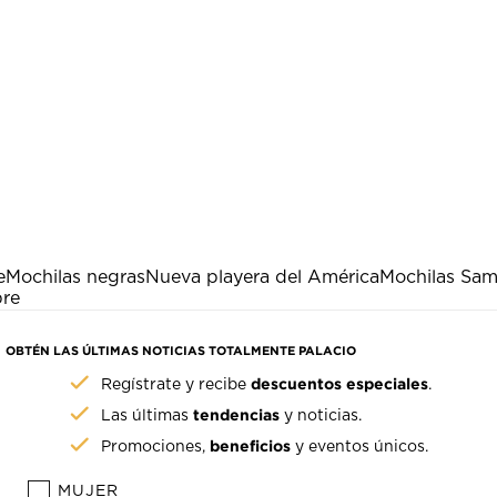
e
Mochilas negras
Nueva playera del América
Mochilas Sam
bre
OBTÉN LAS ÚLTIMAS NOTICIAS TOTALMENTE PALACIO
descuentos especiales
Regístrate y recibe
.
tendencias
Las últimas
y noticias.
beneficios
Promociones,
y eventos únicos.
MUJER