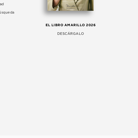
dad
Búsqueda
LA 
EL LIBRO AMARILLO 2026
AG
DESCÁRGALO