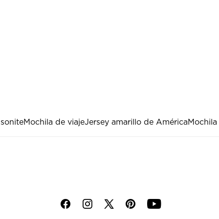
sonite
Mochila de viaje
Jersey amarillo de América
Mochila
f
i
p
y