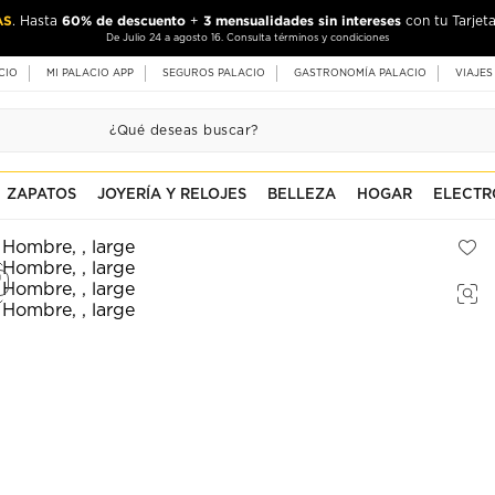
AS
60% de descuento
3 mensualidades sin intereses
. Hasta
+
con tu Tarjeta
De Julio 24 a agosto 16. Consulta términos y condiciones
CIO
MI PALACIO APP
SEGUROS PALACIO
GASTRONOMÍA PALACIO
VIAJES
ZAPATOS
JOYERÍA Y RELOJES
BELLEZA
HOGAR
ELECTR