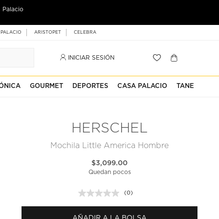
 Palacio
 PALACIO
ARISTOPET
CELEBRA
INICIAR SESIÓN
ÓNICA
GOURMET
DEPORTES
CASA PALACIO
TANE
HERSCHEL
Mochila Little America Hombre
$3,099.00
Quedan pocos
(0)
Sin
puntuación.
Enlace
AÑADIR A LA BOLSA