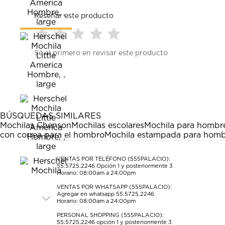
Reseñar este producto
Seleccionar
Seleccionar
Seleccionar
Seleccionar
Seleccionar
Sé el primero en revisar este producto
para
para
para
para
para
calificar
calificar
calificar
calificar
calificar
el
el
el
el
el
artículo
artículo
artículo
artículo
artículo
con
con
con
con
con
1
2
3
4
5
estrella
estrellas.
estrellas.
estrellas.
estrellas.
BÚSQUEDAS SIMILARES
Esta
Esta
Esta
Esta
Esta
Mochilas Chenson
Mochilas escolares
Mochila para hombr
acción
acción
acción
acción
acción
con correa para el hombro
Mochila estampada para hom
abrirá
abrirá
abrirá
abrirá
abrirá
el
el
el
el
el
formulario
formulario
formulario
formulario
formulario
VENTAS POR TELÉFONO (555PALACIO):
55.5725.2246
Opción 1 y posteriormente 3
de
de
de
de
de
Horario: 08:00am a 24:00pm
envío.
envío.
envío.
envío.
envío.
VENTAS POR WHATSAPP (555PALACIO):
Agregar en whatsapp 55.5725.2246
Horario: 08:00am a 24:00pm
PERSONAL SHOPPING (555PALACIO):
55.5725.2246
opción 1 y posteriormente 3