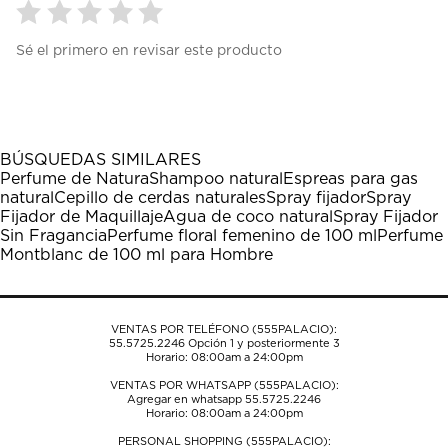
Seleccionar
Seleccionar
Seleccionar
Seleccionar
Seleccionar
Sé el primero en revisar este producto
para
para
para
para
para
calificar
calificar
calificar
calificar
calificar
el
el
el
el
el
artículo
artículo
artículo
artículo
artículo
con
con
con
con
con
1
2
3
4
5
BÚSQUEDAS SIMILARES
estrella
estrellas.
estrellas.
estrellas.
estrellas.
Perfume de Natura
Shampoo natural
Espreas para gas
Esta
Esta
Esta
Esta
Esta
natural
Cepillo de cerdas naturales
Spray fijador
Spray
acción
acción
acción
acción
acción
Fijador de Maquillaje
Agua de coco natural
Spray Fijador
abrirá
abrirá
abrirá
abrirá
abrirá
Sin Fragancia
Perfume floral femenino de 100 ml
Perfume
el
el
el
el
el
Montblanc de 100 ml para Hombre
formulario
formulario
formulario
formulario
formulario
de
de
de
de
de
envío.
envío.
envío.
envío.
envío.
VENTAS POR TELÉFONO (555PALACIO):
55.5725.2246
Opción 1 y posteriormente 3
Horario: 08:00am a 24:00pm
VENTAS POR WHATSAPP (555PALACIO):
Agregar en whatsapp 55.5725.2246
Horario: 08:00am a 24:00pm
PERSONAL SHOPPING (555PALACIO):