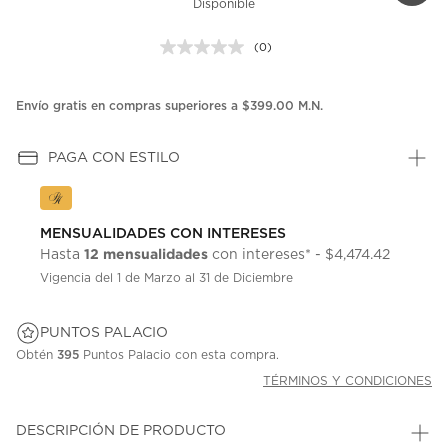
Disponible
(0)
Sin
puntuación.
Enlace
en
Envío gratis en compras superiores a $399.00 M.N.
la
misma
página.
PAGA CON ESTILO
MENSUALIDADES CON INTERESES
12 mensualidades
Hasta
con intereses* - $4,474.42
Vigencia del 1 de Marzo al 31 de Diciembre
PUNTOS PALACIO
Obtén
395
Puntos Palacio con esta compra.
TÉRMINOS Y CONDICIONES
DESCRIPCIÓN DE PRODUCTO