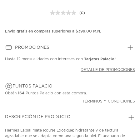
(0)
Sin
puntuación.
Enlace
en
Envío gratis en compras superiores a $399.00 M.N.
la
misma
página.
PROMOCIONES
Tarjetas Palacio
Hasta
12 mensualidades
con intereses con
*
DETALLE DE PROMOCIONES
PUNTOS PALACIO
Obtén
164
Puntos Palacio con esta compra.
TÉRMINOS Y CONDICIONES
DESCRIPCIÓN DE PRODUCTO
Hermès Labial mate Rouge Exotique; hidratante y de textura
agradable que se adapta como una segunda piel. El acabado de