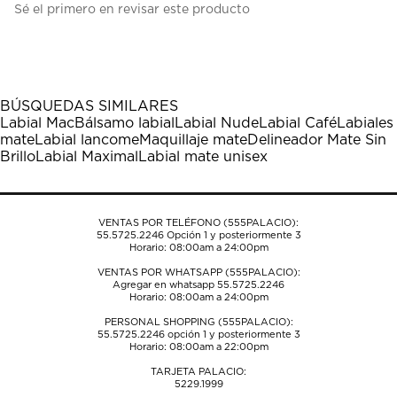
Sé el primero en revisar este producto
para
para
para
para
para
calificar
calificar
calificar
calificar
calificar
el
el
el
el
el
artículo
artículo
artículo
artículo
artículo
con
con
con
con
con
1
2
3
4
5
BÚSQUEDAS SIMILARES
estrella
estrellas.
estrellas.
estrellas.
estrellas.
Labial Mac
Bálsamo labial
Labial Nude
Labial Café
Labiales
Esta
Esta
Esta
Esta
Esta
mate
Labial lancome
Maquillaje mate
Delineador Mate Sin
acción
acción
acción
acción
acción
Brillo
Labial Maximal
Labial mate unisex
abrirá
abrirá
abrirá
abrirá
abrirá
el
el
el
el
el
formulario
formulario
formulario
formulario
formulario
de
de
de
de
de
VENTAS POR TELÉFONO (555PALACIO):
envío.
envío.
envío.
envío.
envío.
55.5725.2246
Opción 1 y posteriormente 3
Horario: 08:00am a 24:00pm
VENTAS POR WHATSAPP (555PALACIO):
Agregar en whatsapp 55.5725.2246
Horario: 08:00am a 24:00pm
PERSONAL SHOPPING (555PALACIO):
55.5725.2246
opción 1 y posteriormente 3
Horario: 08:00am a 22:00pm
TARJETA PALACIO:
5229.1999