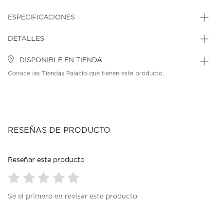
ESPECIFICACIONES
DETALLES
DISPONIBLE EN TIENDA
Conoce las Tiendas Palacio que tienen este producto.
RESEÑAS DE PRODUCTO
Reseñar este producto
Seleccionar
Seleccionar
Seleccionar
Seleccionar
Seleccionar
Sé el primero en revisar este producto
para
para
para
para
para
calificar
calificar
calificar
calificar
calificar
el
el
el
el
el