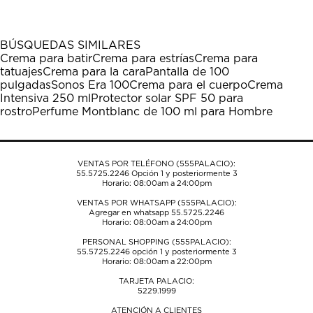
artículo
artículo
artículo
artículo
artículo
con
con
con
con
con
1
2
3
4
5
BÚSQUEDAS SIMILARES
estrella
estrellas.
estrellas.
estrellas.
estrellas.
Crema para batir
Crema para estrías
Crema para
Esta
Esta
Esta
Esta
Esta
tatuajes
Crema para la cara
Pantalla de 100
acción
acción
acción
acción
acción
pulgadas
Sonos Era 100
Crema para el cuerpo
Crema
abrirá
abrirá
abrirá
abrirá
abrirá
Intensiva 250 ml
Protector solar SPF 50 para
el
el
el
el
el
rostro
Perfume Montblanc de 100 ml para Hombre
formulario
formulario
formulario
formulario
formulario
de
de
de
de
de
envío.
envío.
envío.
envío.
envío.
VENTAS POR TELÉFONO (555PALACIO):
55.5725.2246
Opción 1 y posteriormente 3
Horario: 08:00am a 24:00pm
VENTAS POR WHATSAPP (555PALACIO):
Agregar en whatsapp 55.5725.2246
Horario: 08:00am a 24:00pm
PERSONAL SHOPPING (555PALACIO):
55.5725.2246
opción 1 y posteriormente 3
Horario: 08:00am a 22:00pm
TARJETA PALACIO:
5229.1999
ATENCIÓN A CLIENTES