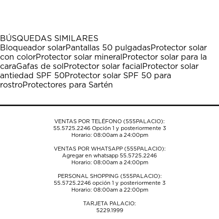
el
el
el
el
el
artículo
artículo
artículo
artículo
artículo
con
con
con
con
con
1
2
3
4
5
BÚSQUEDAS SIMILARES
estrella
estrellas.
estrellas.
estrellas.
estrellas.
Bloqueador solar
Pantallas 50 pulgadas
Protector solar
Esta
Esta
Esta
Esta
Esta
con color
Protector solar mineral
Protector solar para la
acción
acción
acción
acción
acción
cara
Gafas de sol
Protector solar facial
Protector solar
abrirá
abrirá
abrirá
abrirá
abrirá
antiedad SPF 50
Protector solar SPF 50 para
el
el
el
el
el
rostro
Protectores para Sartén
formulario
formulario
formulario
formulario
formulario
de
de
de
de
de
envío.
envío.
envío.
envío.
envío.
VENTAS POR TELÉFONO (555PALACIO):
55.5725.2246
Opción 1 y posteriormente 3
Horario: 08:00am a 24:00pm
VENTAS POR WHATSAPP (555PALACIO):
Agregar en whatsapp 55.5725.2246
Horario: 08:00am a 24:00pm
PERSONAL SHOPPING (555PALACIO):
55.5725.2246
opción 1 y posteriormente 3
Horario: 08:00am a 22:00pm
TARJETA PALACIO:
5229.1999