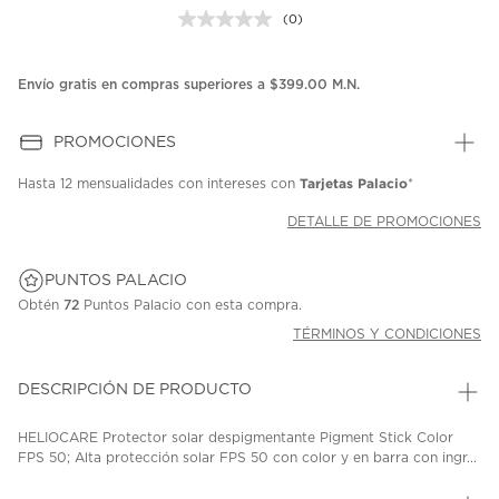
(0)
Sin
puntuación.
Enlace
en
Envío gratis en compras superiores a $399.00 M.N.
la
misma
página.
PROMOCIONES
Tarjetas Palacio
Hasta
12 mensualidades
con intereses con
*
DETALLE DE PROMOCIONES
PUNTOS PALACIO
Obtén
72
Puntos Palacio con esta compra.
TÉRMINOS Y CONDICIONES
DESCRIPCIÓN DE PRODUCTO
HELIOCARE Protector solar despigmentante Pigment Stick Color
FPS 50; Alta protección solar FPS 50 con color y en barra con ingr...