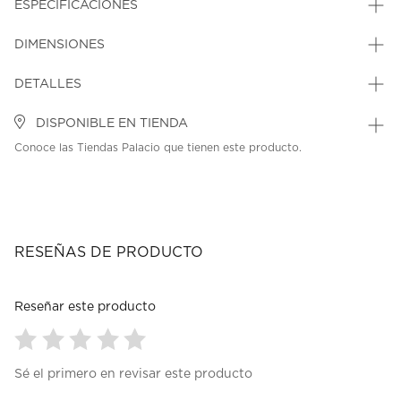
ESPECIFICACIONES
DIMENSIONES
DETALLES
DISPONIBLE EN TIENDA
Conoce las Tiendas Palacio que tienen este producto.
RESEÑAS DE PRODUCTO
Reseñar este producto
Seleccionar
Seleccionar
Seleccionar
Seleccionar
Seleccionar
Sé el primero en revisar este producto
para
para
para
para
para
calificar
calificar
calificar
calificar
calificar