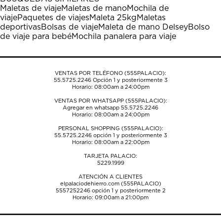
estrella
estrellas.
estrellas.
estrellas.
estrellas.
Maletas de viaje
Maletas de mano
Mochila de
Esta
Esta
Esta
Esta
Esta
viaje
Paquetes de viajes
Maleta 25kg
Maletas
acción
acción
acción
acción
acción
deportivas
Bolsas de viaje
Maleta de mano Delsey
Bolso
abrirá
abrirá
abrirá
abrirá
abrirá
de viaje para bebé
Mochila panalera para viaje
el
el
el
el
el
formulario
formulario
formulario
formulario
formulario
de
de
de
de
de
envío.
envío.
envío.
envío.
envío.
VENTAS POR TELÉFONO (555PALACIO):
55.5725.2246
Opción 1 y posteriormente 3
Horario: 08:00am a 24:00pm
VENTAS POR WHATSAPP (555PALACIO):
Agregar en whatsapp 55.5725.2246
Horario: 08:00am a 24:00pm
PERSONAL SHOPPING (555PALACIO):
55.5725.2246
opción 1 y posteriormente 3
Horario: 08:00am a 22:00pm
TARJETA PALACIO:
5229.1999
ATENCIÓN A CLIENTES
elpalaciodehierro.com (555PALACIO)
5557252246
opción 1 y posteriormente 2
Horario: 09:00am a 21:00pm