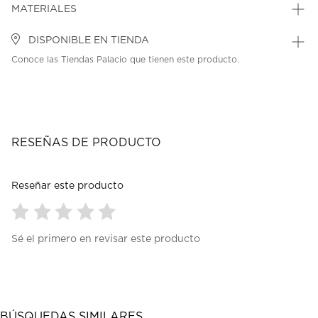
MATERIALES
DISPONIBLE EN TIENDA
Conoce las Tiendas Palacio que tienen este producto.
RESEÑAS DE PRODUCTO
Reseñar este producto
Seleccionar
Seleccionar
Seleccionar
Seleccionar
Seleccionar
Sé el primero en revisar este producto
para
para
para
para
para
calificar
calificar
calificar
calificar
calificar
el
el
el
el
el
artículo
artículo
artículo
artículo
artículo
con
con
con
con
con
1
2
3
4
5
BÚSQUEDAS SIMILARES