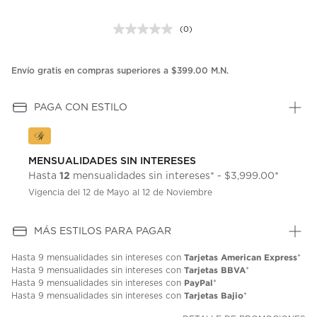
(0)
Sin
puntuación.
Enlace
en
Envío gratis en compras superiores a $399.00 M.N.
la
misma
página.
PAGA CON ESTILO
MENSUALIDADES SIN INTERESES
12
Hasta
mensualidades sin intereses* - $3,999.00*
Vigencia del 12 de Mayo al 12 de Noviembre
MÁS ESTILOS PARA PAGAR
Tarjetas American Express
Hasta
9 mensualidades
sin intereses con
*
Tarjetas BBVA
Hasta
9 mensualidades
sin intereses con
*
PayPal
Hasta
9 mensualidades
sin intereses con
*
Tarjetas Bajio
Hasta
9 mensualidades
sin intereses con
*