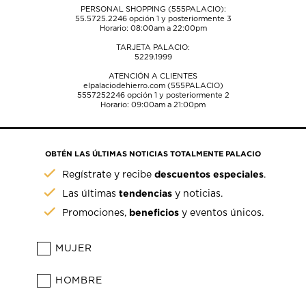
PERSONAL SHOPPING (555PALACIO):
55.5725.2246
opción 1 y posteriormente 3
Horario: 08:00am a 22:00pm
TARJETA PALACIO:
5229.1999
ATENCIÓN A CLIENTES
elpalaciodehierro.com (555PALACIO)
5557252246
opción 1 y posteriormente 2
Horario: 09:00am a 21:00pm
OBTÉN LAS ÚLTIMAS NOTICIAS TOTALMENTE PALACIO
descuentos especiales
Regístrate y recibe
.
tendencias
Las últimas
y noticias.
beneficios
Promociones,
y eventos únicos.
MUJER
HOMBRE