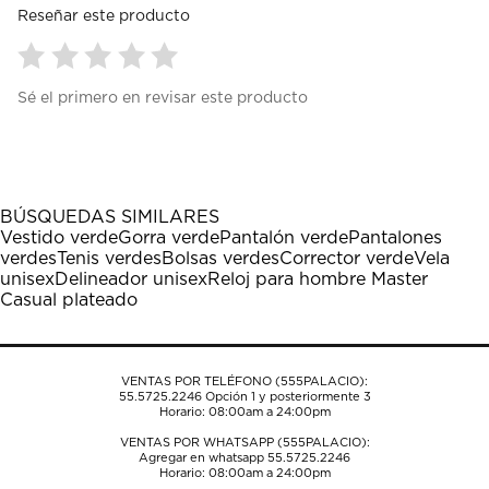
Reseñar este producto
Seleccionar
Seleccionar
Seleccionar
Seleccionar
Seleccionar
Sé el primero en revisar este producto
para
para
para
para
para
calificar
calificar
calificar
calificar
calificar
el
el
el
el
el
artículo
artículo
artículo
artículo
artículo
con
con
con
con
con
1
2
3
4
5
BÚSQUEDAS SIMILARES
estrella
estrellas.
estrellas.
estrellas.
estrellas.
Vestido verde
Gorra verde
Pantalón verde
Pantalones
Esta
Esta
Esta
Esta
Esta
verdes
Tenis verdes
Bolsas verdes
Corrector verde
Vela
acción
acción
acción
acción
acción
unisex
Delineador unisex
Reloj para hombre Master
abrirá
abrirá
abrirá
abrirá
abrirá
Casual plateado
el
el
el
el
el
formulario
formulario
formulario
formulario
formulario
de
de
de
de
de
envío.
envío.
envío.
envío.
envío.
VENTAS POR TELÉFONO (555PALACIO):
55.5725.2246
Opción 1 y posteriormente 3
Horario: 08:00am a 24:00pm
VENTAS POR WHATSAPP (555PALACIO):
Agregar en whatsapp 55.5725.2246
Horario: 08:00am a 24:00pm