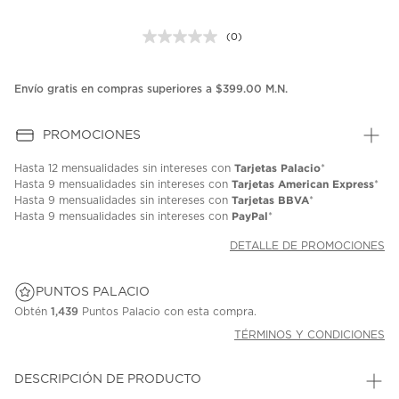
(0)
Sin
puntuación.
Enlace
en
Envío gratis en compras superiores a $399.00 M.N.
la
misma
página.
PROMOCIONES
Tarjetas Palacio
Hasta
12 mensualidades
sin intereses con
*
Tarjetas American Express
Hasta
9 mensualidades
sin intereses con
*
Tarjetas BBVA
Hasta
9 mensualidades
sin intereses con
*
PayPal
Hasta
9 mensualidades
sin intereses con
*
DETALLE DE PROMOCIONES
PUNTOS PALACIO
Obtén
1,439
Puntos Palacio con esta compra.
TÉRMINOS Y CONDICIONES
DESCRIPCIÓN DE PRODUCTO