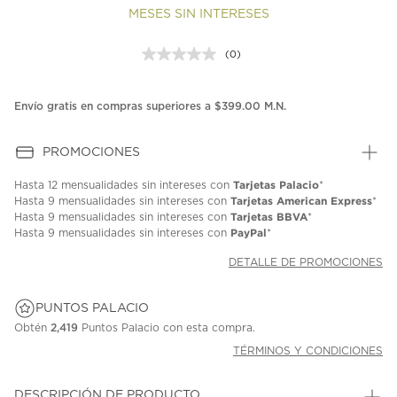
MESES SIN INTERESES
(0)
Sin
puntuación.
Enlace
en
Envío gratis en compras superiores a $399.00 M.N.
la
misma
página.
PROMOCIONES
Tarjetas Palacio
Hasta
12 mensualidades
sin intereses con
*
Tarjetas American Express
Hasta
9 mensualidades
sin intereses con
*
Tarjetas BBVA
Hasta
9 mensualidades
sin intereses con
*
PayPal
Hasta
9 mensualidades
sin intereses con
*
DETALLE DE PROMOCIONES
PUNTOS PALACIO
Obtén
2,419
Puntos Palacio con esta compra.
TÉRMINOS Y CONDICIONES
DESCRIPCIÓN DE PRODUCTO