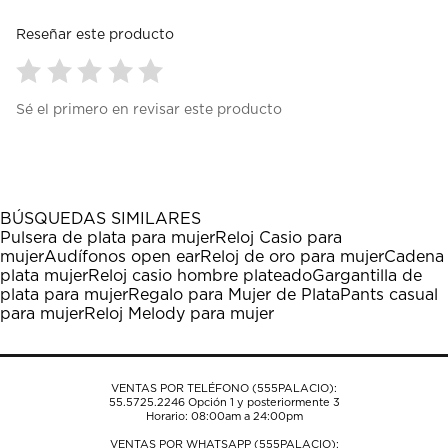
Reseñar este producto
Seleccionar
Seleccionar
Seleccionar
Seleccionar
Seleccionar
Sé el primero en revisar este producto
para
para
para
para
para
calificar
calificar
calificar
calificar
calificar
el
el
el
el
el
artículo
artículo
artículo
artículo
artículo
con
con
con
con
con
1
2
3
4
5
BÚSQUEDAS SIMILARES
estrella
estrellas.
estrellas.
estrellas.
estrellas.
Pulsera de plata para mujer
Reloj Casio para
Esta
Esta
Esta
Esta
Esta
mujer
Audífonos open ear
Reloj de oro para mujer
Cadena
acción
acción
acción
acción
acción
plata mujer
Reloj casio hombre plateado
Gargantilla de
abrirá
abrirá
abrirá
abrirá
abrirá
plata para mujer
Regalo para Mujer de Plata
Pants casual
el
el
el
el
el
para mujer
Reloj Melody para mujer
formulario
formulario
formulario
formulario
formulario
de
de
de
de
de
envío.
envío.
envío.
envío.
envío.
VENTAS POR TELÉFONO (555PALACIO):
55.5725.2246
Opción 1 y posteriormente 3
Horario: 08:00am a 24:00pm
VENTAS POR WHATSAPP (555PALACIO):