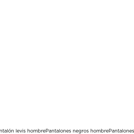
ntalón levis hombre
Pantalones negros hombre
Pantalone