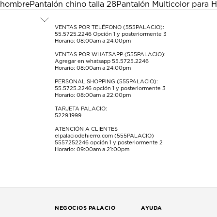
acción
acción
acción
acción
acción
hombre
Pantalón chino talla 28
Pantalón Multicolor para
abrirá
abrirá
abrirá
abrirá
abrirá
el
el
el
el
el
formulario
formulario
formulario
formulario
formulario
VENTAS POR TELÉFONO (555PALACIO):
55.5725.2246
Opción 1 y posteriormente 3
de
de
de
de
de
Horario: 08:00am a 24:00pm
envío.
envío.
envío.
envío.
envío.
VENTAS POR WHATSAPP (555PALACIO):
Agregar en whatsapp 55.5725.2246
Horario: 08:00am a 24:00pm
PERSONAL SHOPPING (555PALACIO):
55.5725.2246
opción 1 y posteriormente 3
Horario: 08:00am a 22:00pm
TARJETA PALACIO:
5229.1999
ATENCIÓN A CLIENTES
elpalaciodehierro.com (555PALACIO)
5557252246
opción 1 y posteriormente 2
Horario: 09:00am a 21:00pm
NEGOCIOS PALACIO
AYUDA