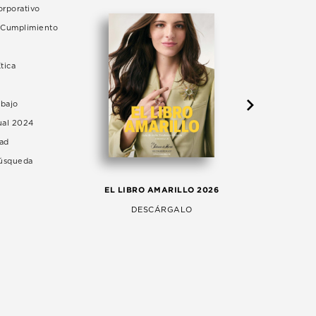
rporativo
e Cumplimiento
tica
abajo
ual 2024
dad
Búsqueda
LA 
EL LIBRO AMARILLO 2026
AG
DESCÁRGALO