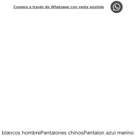
Compra a través de Whatsapp con venta asistida
s blancos hombre
Pantalones chinos
Pantalon azul marino