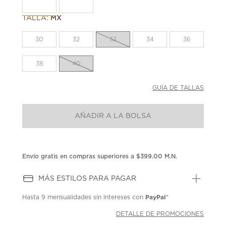
la
misma
página.
TALLA:
MX
30
32
33
34
36
38
40
GUÍA DE TALLAS
AÑADIR A LA BOLSA
Envío gratis en compras superiores a $399.00 M.N.
MÁS ESTILOS PARA PAGAR
PayPal
Hasta
9 mensualidades
sin intereses con
*
DETALLE DE PROMOCIONES