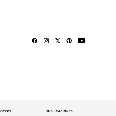
f
i
p
y
SOTROS
PUBLICACIONES