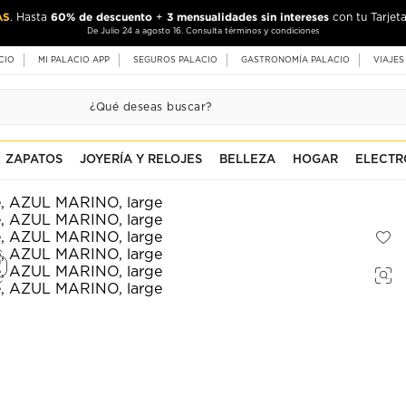
AS
60% de descuento
3 mensualidades sin intereses
. Hasta
+
con tu Tarjeta
De Julio 24 a agosto 16. Consulta términos y condiciones
CIO
MI PALACIO APP
SEGUROS PALACIO
GASTRONOMÍA PALACIO
VIAJES
ZAPATOS
JOYERÍA Y RELOJES
BELLEZA
HOGAR
ELECTR