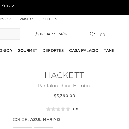
 Palacio
 PALACIO
ARISTOPET
CELEBRA
INICIAR SESIÓN
ÓNICA
GOURMET
DEPORTES
CASA PALACIO
TANE
HACKETT
Pantalón chino Hombre
$3,390.00
(0)
Sin
puntuación.
COLOR:
AZUL MARINO
Enlace
en