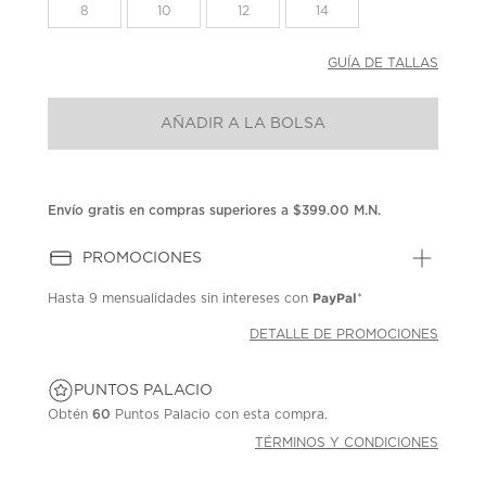
la
8
10
12
14
misma
página.
GUÍA DE TALLAS
AÑADIR A LA BOLSA
Envío gratis en compras superiores a $399.00 M.N.
PROMOCIONES
PayPal
Hasta
9 mensualidades
sin intereses con
*
DETALLE DE PROMOCIONES
PUNTOS PALACIO
Obtén
60
Puntos Palacio con esta compra.
TÉRMINOS Y CONDICIONES