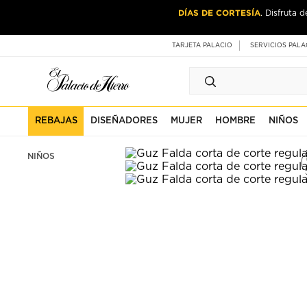
Ir
Ir
DÍAS DE CORTESÍA
. Disfruta 
al
al
contenido
contenido
principal
de
TARJETA PALACIO
SERVICIOS PALA
pie
de
página
REBAJAS
DISEÑADORES
MUJER
HOMBRE
NIÑOS
NIÑOS