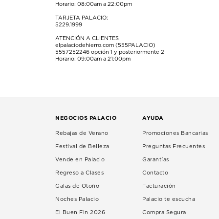
Horario: 08:00am a 22:00pm
TARJETA PALACIO:
5229.1999
ATENCIÓN A CLIENTES
elpalaciodehierro.com (555PALACIO)
5557252246
opción 1 y posteriormente 2
Horario: 09:00am a 21:00pm
NEGOCIOS PALACIO
AYUDA
Rebajas de Verano
Promociones Bancarias
Festival de Belleza
Preguntas Frecuentes
Vende en Palacio
Garantías
Regreso a Clases
Contacto
Galas de Otoño
Facturación
Noches Palacio
Palacio te escucha
El Buen Fin 2026
Compra Segura