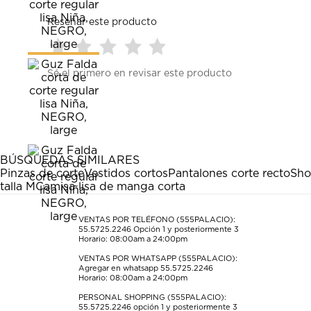
Reseñar este producto
Seleccionar
Seleccionar
Seleccionar
Seleccionar
Seleccionar
Sé el primero en revisar este producto
para
para
para
para
para
calificar
calificar
calificar
calificar
calificar
el
el
el
el
el
artículo
artículo
artículo
artículo
artículo
con
con
con
con
con
1
2
3
4
5
estrella
estrellas.
estrellas.
estrellas.
estrellas.
BÚSQUEDAS SIMILARES
Esta
Esta
Esta
Esta
Esta
Pinzas de corte
Vestidos cortos
Pantalones corte recto
Sho
acción
acción
acción
acción
acción
talla M
Camisa lisa de manga corta
abrirá
abrirá
abrirá
abrirá
abrirá
el
el
el
el
el
formulario
formulario
formulario
formulario
formulario
VENTAS POR TELÉFONO (555PALACIO):
55.5725.2246
Opción 1 y posteriormente 3
de
de
de
de
de
Horario: 08:00am a 24:00pm
envío.
envío.
envío.
envío.
envío.
VENTAS POR WHATSAPP (555PALACIO):
Agregar en whatsapp 55.5725.2246
Horario: 08:00am a 24:00pm
PERSONAL SHOPPING (555PALACIO):
55.5725.2246
opción 1 y posteriormente 3