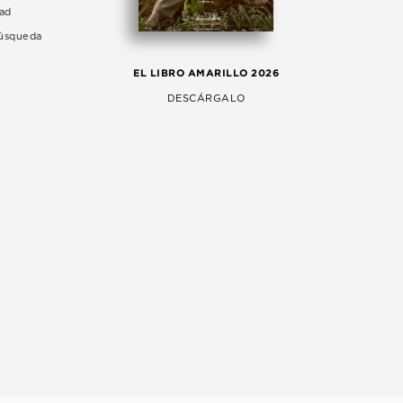
dad
Búsqueda
LA 
EL LIBRO AMARILLO 2026
AG
DESCÁRGALO