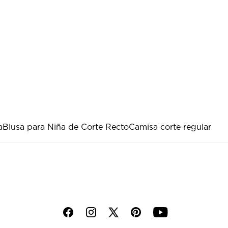
a
Blusa para Niña de Corte Recto
Camisa corte regular
f
i
p
y