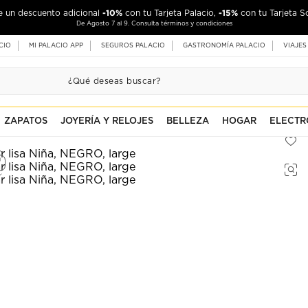
-10%
-15%
de un descuento adicional
con tu Tarjeta Palacio,
con tu Tarjeta S
De Agosto 7 al 9. Consulta términos y condiciones
CIO
MI PALACIO APP
SEGUROS PALACIO
GASTRONOMÍA PALACIO
VIAJES
ZAPATOS
JOYERÍA Y RELOJES
BELLEZA
HOGAR
ELECTR