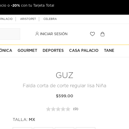
-20%
ocio o
con tu Tarjeta Total
 PALACIO
ARISTOPET
CELEBRA
INICIAR SESIÓN
ÓNICA
GOURMET
DEPORTES
CASA PALACIO
TANE
GUZ
Falda corta de corte regular lisa Niña
$599.00
(0)
Sin
puntuación.
TALLA:
MX
Enlace
en