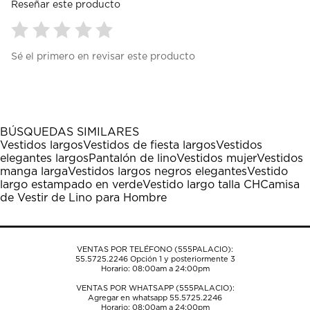
Reseñar este producto
Seleccionar
Seleccionar
Seleccionar
Seleccionar
Seleccionar
Sé el primero en revisar este producto
para
para
para
para
para
calificar
calificar
calificar
calificar
calificar
el
el
el
el
el
artículo
artículo
artículo
artículo
artículo
con
con
con
con
con
1
2
3
4
5
BÚSQUEDAS SIMILARES
estrella
estrellas.
estrellas.
estrellas.
estrellas.
Vestidos largos
Vestidos de fiesta largos
Vestidos
Esta
Esta
Esta
Esta
Esta
elegantes largos
Pantalón de lino
Vestidos mujer
Vestidos
acción
acción
acción
acción
acción
manga larga
Vestidos largos negros elegantes
Vestido
abrirá
abrirá
abrirá
abrirá
abrirá
largo estampado en verde
Vestido largo talla CH
Camisa
el
el
el
el
el
de Vestir de Lino para Hombre
formulario
formulario
formulario
formulario
formulario
de
de
de
de
de
envío.
envío.
envío.
envío.
envío.
VENTAS POR TELÉFONO (555PALACIO):
55.5725.2246
Opción 1 y posteriormente 3
Horario: 08:00am a 24:00pm
VENTAS POR WHATSAPP (555PALACIO):
Agregar en whatsapp 55.5725.2246
Horario: 08:00am a 24:00pm