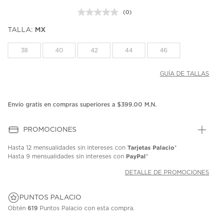
(0)
Sin
puntuación.
TALLA:
MX
Enlace
en
la
38
40
42
44
46
misma
página.
GUÍA DE TALLAS
Envío gratis en compras superiores a $399.00 M.N.
PROMOCIONES
Tarjetas Palacio
Hasta
12 mensualidades
sin intereses con
*
PayPal
Hasta
9 mensualidades
sin intereses con
*
DETALLE DE PROMOCIONES
PUNTOS PALACIO
Obtén
619
Puntos Palacio con esta compra.