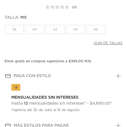
(0)
Sin
puntuación.
TALLA:
MX
Enlace
en
la
38
40
42
44
46
misma
página.
GUÍA DE TALLAS
Envío gratis en compras superiores a $399.00 M.N.
PAGA CON ESTILO
MENSUALIDADES SIN INTERESES
12
Hasta
mensualidades sin intereses* - $4,890.00*
Vigencia del 30 de Julio al 16 de Agosto
MÁS ESTILOS PARA PAGAR