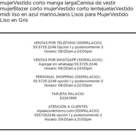
mujer
Vestido corto manga larga
Camisa de vestir
acción
acción
acción
acción
acción
mujer
Blazer corto mujer
Vestido corto lentejuelas
Vestido
abrirá
abrirá
abrirá
abrirá
abrirá
midi liso en azul marino
Jeans Lisos para Mujer
Vestido
el
el
el
el
el
Liso en Gris
formulario
formulario
formulario
formulario
formulario
de
de
de
de
de
envío.
envío.
envío.
envío.
envío.
VENTAS POR TELÉFONO (555PALACIO):
55.5725.2246
Opción 1 y posteriormente 3
Horario: 08:00am a 24:00pm
VENTAS POR WHATSAPP (555PALACIO):
Agregar en whatsapp 55.5725.2246
Horario: 08:00am a 24:00pm
PERSONAL SHOPPING (555PALACIO):
55.5725.2246
opción 1 y posteriormente 3
Horario: 08:00am a 22:00pm
TARJETA PALACIO:
5229.1999
ATENCIÓN A CLIENTES
elpalaciodehierro.com (555PALACIO)
5557252246
opción 1 y posteriormente 2
Horario: 09:00am a 21:00pm