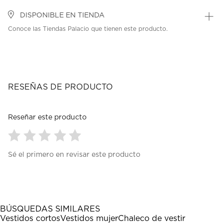
DISPONIBLE EN TIENDA
Conoce las Tiendas Palacio que tienen este producto.
RESEÑAS DE PRODUCTO
Reseñar este producto
Seleccionar
Seleccionar
Seleccionar
Seleccionar
Seleccionar
Sé el primero en revisar este producto
para
para
para
para
para
calificar
calificar
calificar
calificar
calificar
el
el
el
el
el
artículo
artículo
artículo
artículo
artículo
con
con
con
con
con
1
2
3
4
5
BÚSQUEDAS SIMILARES
estrella
estrellas.
estrellas.
estrellas.
estrellas.
Vestidos cortos
Vestidos mujer
Chaleco de vestir
Esta
Esta
Esta
Esta
Esta