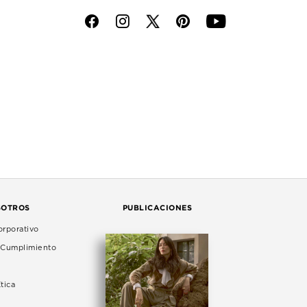
f
i
p
y
SOTROS
PUBLICACIONES
rporativo
e Cumplimiento
tica