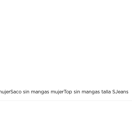
mujer
Saco sin mangas mujer
Top sin mangas talla S
Jeans