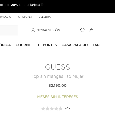
-20%
ocio o
con tu Tarjeta Total
 PALACIO
ARISTOPET
CELEBRA
INICIAR SESIÓN
ÓNICA
GOURMET
DEPORTES
CASA PALACIO
TANE
GUESS
Top sin mangas liso Mujer
$2,190.00
MESES SIN INTERESES
(0)
Sin
puntuación.