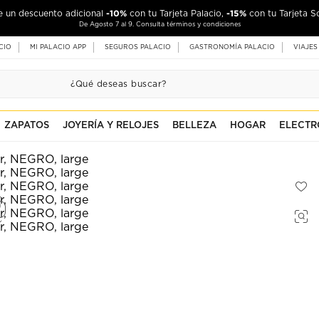
-10%
-15%
de un descuento adicional
con tu Tarjeta Palacio,
con tu Tarjeta S
De Agosto 7 al 9. Consulta términos y condiciones
CIO
MI PALACIO APP
SEGUROS PALACIO
GASTRONOMÍA PALACIO
VIAJES
ZAPATOS
JOYERÍA Y RELOJES
BELLEZA
HOGAR
ELECTR