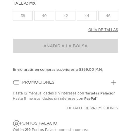
TALLA:
MX
Enlace
en
la
38
40
42
44
46
misma
página.
GUÍA DE TALLAS
AÑADIR A LA BOLSA
Envío gratis en compras superiores a $399.00 M.N.
PROMOCIONES
Tarjetas Palacio
Hasta
12 mensualidades
sin intereses con
*
PayPal
Hasta
9 mensualidades
sin intereses con
*
DETALLE DE PROMOCIONES
PUNTOS PALACIO
Obtén
219
Puntos Palacio con esta compra.