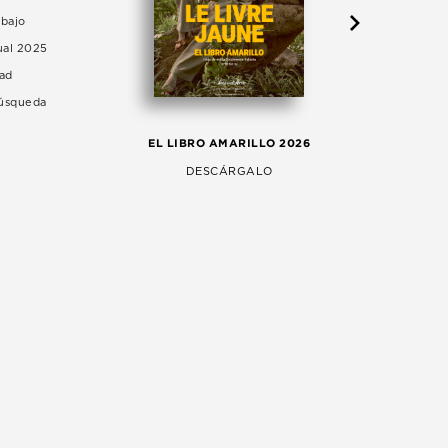
abajo
ual 2025
dad
Búsqueda
LA 
EL LIBRO AMARILLO 2026
AG
DESCÁRGALO