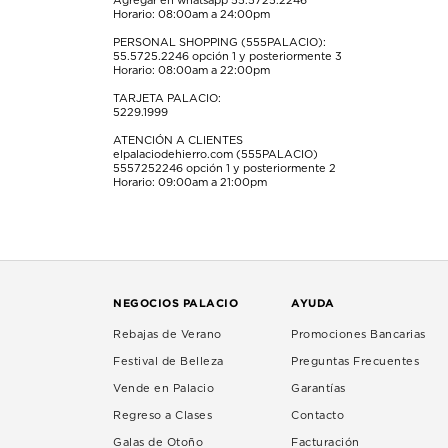
Agregar en whatsapp 55.5725.2246
Horario: 08:00am a 24:00pm
PERSONAL SHOPPING (555PALACIO):
55.5725.2246
opción 1 y posteriormente 3
Horario: 08:00am a 22:00pm
TARJETA PALACIO:
5229.1999
ATENCIÓN A CLIENTES
elpalaciodehierro.com (555PALACIO)
5557252246
opción 1 y posteriormente 2
Horario: 09:00am a 21:00pm
NEGOCIOS PALACIO
AYUDA
Rebajas de Verano
Promociones Bancarias
Festival de Belleza
Preguntas Frecuentes
Vende en Palacio
Garantías
Regreso a Clases
Contacto
Galas de Otoño
Facturación