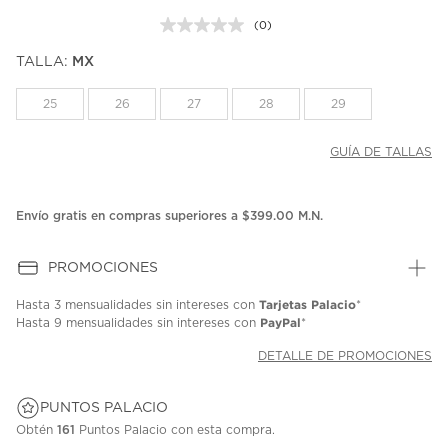
(0)
Sin
puntuación.
TALLA:
MX
Enlace
en
la
25
26
27
28
29
misma
página.
GUÍA DE TALLAS
Envío gratis en compras superiores a $399.00 M.N.
PROMOCIONES
Tarjetas Palacio
Hasta
3 mensualidades
sin intereses con
*
PayPal
Hasta
9 mensualidades
sin intereses con
*
DETALLE DE PROMOCIONES
PUNTOS PALACIO
Obtén
161
Puntos Palacio con esta compra.