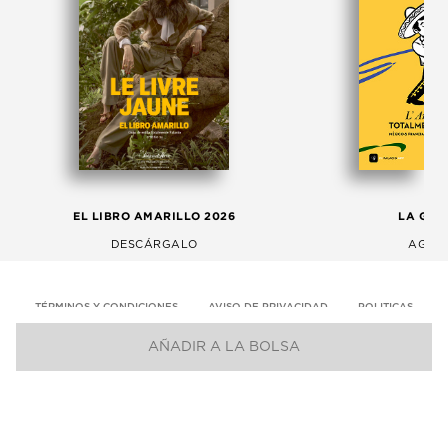
EL LIBRO AMARILLO 2026
LA GAC
DESCÁRGALO
AGOS
TÉRMINOS Y CONDICIONES
AVISO DE PRIVACIDAD
POLITICAS
AÑADIR A LA BOLSA