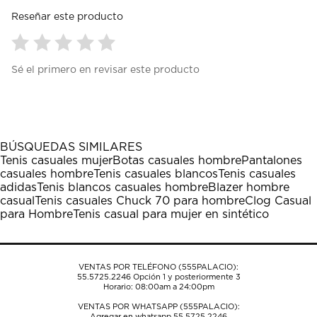
Reseñar este producto
Seleccionar
Seleccionar
Seleccionar
Seleccionar
Seleccionar
Sé el primero en revisar este producto
para
para
para
para
para
calificar
calificar
calificar
calificar
calificar
el
el
el
el
el
artículo
artículo
artículo
artículo
artículo
con
con
con
con
con
1
2
3
4
5
BÚSQUEDAS SIMILARES
estrella
estrellas.
estrellas.
estrellas.
estrellas.
Tenis casuales mujer
Botas casuales hombre
Pantalones
Esta
Esta
Esta
Esta
Esta
casuales hombre
Tenis casuales blancos
Tenis casuales
acción
acción
acción
acción
acción
adidas
Tenis blancos casuales hombre
Blazer hombre
abrirá
abrirá
abrirá
abrirá
abrirá
casual
Tenis casuales Chuck 70 para hombre
Clog Casual
el
el
el
el
el
para Hombre
Tenis casual para mujer en sintético
formulario
formulario
formulario
formulario
formulario
de
de
de
de
de
envío.
envío.
envío.
envío.
envío.
VENTAS POR TELÉFONO (555PALACIO):
55.5725.2246
Opción 1 y posteriormente 3
Horario: 08:00am a 24:00pm
VENTAS POR WHATSAPP (555PALACIO):
Agregar en whatsapp 55.5725.2246