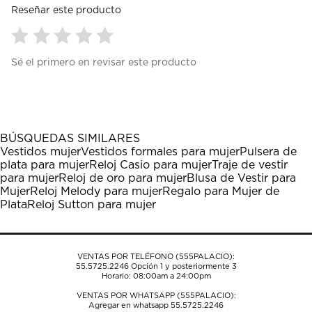
Reseñar este producto
Seleccionar
Seleccionar
Seleccionar
Seleccionar
Seleccionar
Sé el primero en revisar este producto
para
para
para
para
para
calificar
calificar
calificar
calificar
calificar
el
el
el
el
el
artículo
artículo
artículo
artículo
artículo
con
con
con
con
con
1
2
3
4
5
BÚSQUEDAS SIMILARES
estrella
estrellas.
estrellas.
estrellas.
estrellas.
Vestidos mujer
Vestidos formales para mujer
Pulsera de
Esta
Esta
Esta
Esta
Esta
plata para mujer
Reloj Casio para mujer
Traje de vestir
acción
acción
acción
acción
acción
para mujer
Reloj de oro para mujer
Blusa de Vestir para
abrirá
abrirá
abrirá
abrirá
abrirá
Mujer
Reloj Melody para mujer
Regalo para Mujer de
el
el
el
el
el
Plata
Reloj Sutton para mujer
formulario
formulario
formulario
formulario
formulario
de
de
de
de
de
envío.
envío.
envío.
envío.
envío.
VENTAS POR TELÉFONO (555PALACIO):
55.5725.2246
Opción 1 y posteriormente 3
Horario: 08:00am a 24:00pm
VENTAS POR WHATSAPP (555PALACIO):
Agregar en whatsapp 55.5725.2246