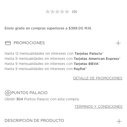
(0)
Sin
puntuación.
Enlace
en
Envío gratis en compras superiores a $399.00 M.N.
la
misma
página.
PROMOCIONES
Tarjetas Palacio
Hasta
12 mensualidades
sin intereses con
*
Tarjetas American Express
Hasta
9 mensualidades
sin intereses con
*
Tarjetas BBVA
Hasta
9 mensualidades
sin intereses con
*
PayPal
Hasta
9 mensualidades
sin intereses con
*
DETALLE DE PROMOCIONES
PUNTOS PALACIO
Obtén
304
Puntos Palacio con esta compra.
TÉRMINOS Y CONDICIONES
DESCRIPCIÓN DE PRODUCTO